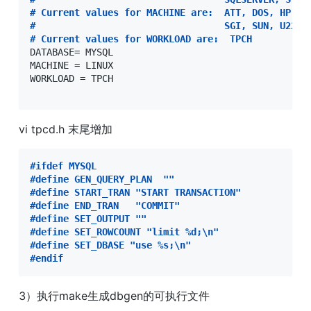
#
 Current values for MACHINE are:  ATT, DOS, HP, I
#
                                  SGI, SUN, U2200
#
 Current values for WORKLOAD are:  TPCH
DATABASE= MYSQL

MACHINE = LINUX

WORKLOAD = TPCH

vi tpcd.h 末尾增加
#
ifdef MYSQL
#
define GEN_QUERY_PLAN  ""
#
define START_TRAN "START TRANSACTION"
#
define END_TRAN   "COMMIT"
#
define SET_OUTPUT ""
#
define SET_ROWCOUNT "limit %d;\n"
#
define SET_DBASE "use %s;\n"
#
endif
3）执行make生成dbgen的可执行文件