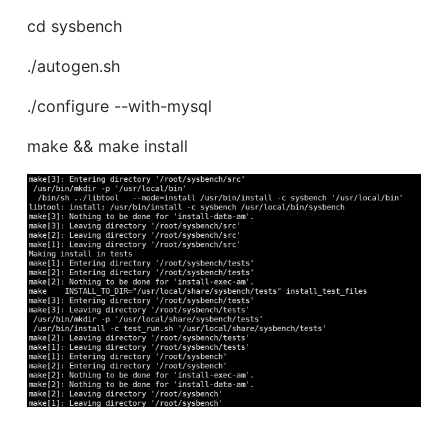
cd sysbench
./autogen.sh
./configure --with-mysql
make && make install