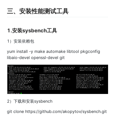
三、安装性能测试工具
1.安装sysbench工具
1）安装依赖包
yum install -y make automake libtool pkgconfig 
libaio-devel openssl-devel git
2）下载和安装sysbench
git clone https://github.com/akopytov/sysbench.git