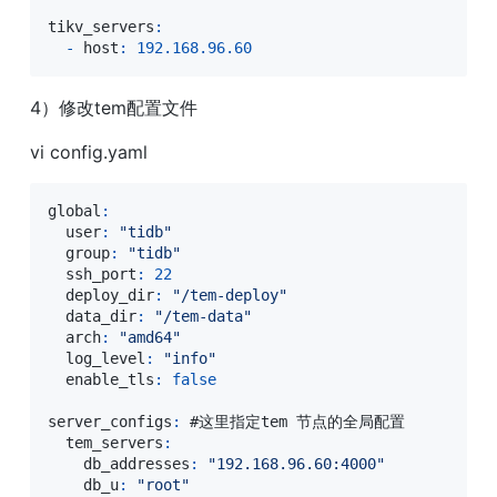
tikv_servers
:
-
 host
:
192.168
.96
.60
4）修改tem配置文件
vi config.yaml
global
:
  user
:
"tidb"
  group
:
"tidb"
  ssh_port
:
22
  deploy_dir
:
"/tem-deploy"
  data_dir
:
"/tem-data"
  arch
:
"amd64"
  log_level
:
"info"
  enable_tls
:
false
server_configs
:
 #这里指定tem 节点的全局配置

  tem_servers
:
    db_addresses
:
"192.168.96.60:4000"
    db_u
:
"root"