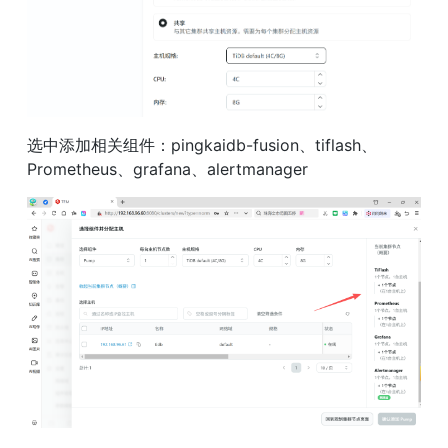
选中添加相关组件：pingkaidb-fusion、tiflash、
Prometheus、grafana、alertmanager