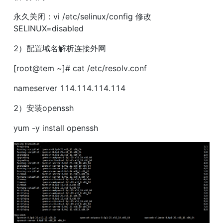
永久关闭：vi /etc/selinux/config 修改
SELINUX=disabled
2）配置域名解析连接外网
[root@tem ~]# cat /etc/resolv.conf
nameserver 114.114.114.114
2）安装openssh
yum -y install openssh