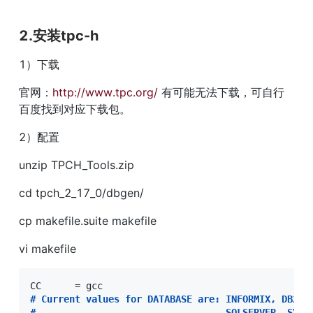
2.安装tpc-h
1）下载
官网：
http://www.tpc.org/
 有可能无法下载，可自行
百度找到对应下载包。
2）配置
unzip TPCH_Tools.zip
cd tpch_2_17_0/dbgen/
cp makefile.suite makefile
vi makefile  
#
 Current values for DATABASE are: INFORMIX, DB2, 
#
                                  SQLSERVER, SYBA