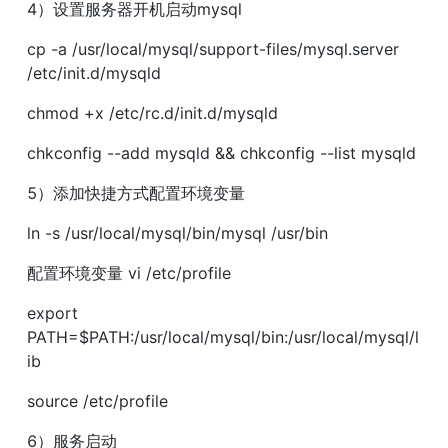
4）设置服务器开机启动mysql
cp -a /usr/local/mysql/support-files/mysql.server 
/etc/init.d/mysqld
chmod +x /etc/rc.d/init.d/mysqld
chkconfig --add mysqld && chkconfig --list mysqld
5）添加快捷方式配置环境变量
ln -s /usr/local/mysql/bin/mysql /usr/bin
配置环境变量 vi /etc/profile
export 
PATH=$PATH:/usr/local/mysql/bin:/usr/local/mysql/l
ib
source /etc/profile
6）服务启动
