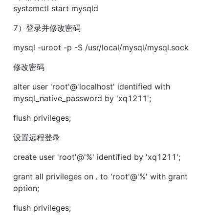
systemctl start mysqld
7）登录并修改密码
mysql -uroot -p -S /usr/local/mysql/mysql.sock
修改密码
alter user 'root'@'localhost' identified with 
mysql_native_password by 'xq1211';
flush privileges;
设置远程登录
create user 'root'@'%' identified by 'xq1211';
grant all privileges on 
.
 to 'root'@'%' with grant 
option;
flush privileges;