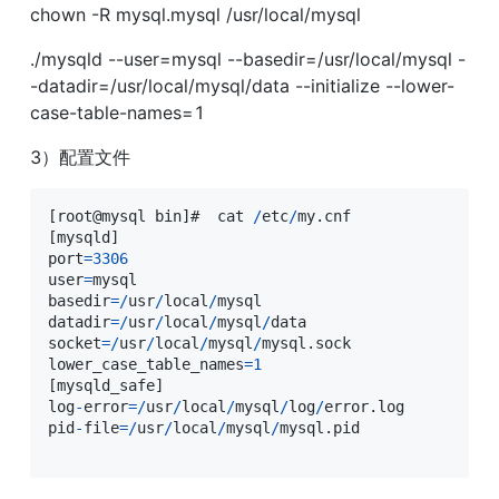
chown -R mysql.mysql /usr/local/mysql
./mysqld --user=mysql --basedir=/usr/local/mysql -
-datadir=/usr/local/mysql/data --initialize --lower-
case-table-names=1
3）配置文件
[
root@mysql bin
]
#  cat 
/
etc
/
my
.
[
mysqld
]
port
=
3306
user
=
mysql

basedir
=
/
usr
/
local
/
mysql

datadir
=
/
usr
/
local
/
mysql
/
data

socket
=
/
usr
/
local
/
mysql
/
mysql
.
sock

lower_case_table_names
=
1
[
mysqld_safe
]
log
-
error
=
/
usr
/
local
/
mysql
/
log
/
error
.
log

pid
-
file
=
/
usr
/
local
/
mysql
/
mysql
.
pid
