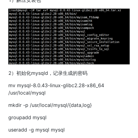
1）解压安装包
2）初始化mysqld，记录生成的密码
mv mysql-8.0.43-linux-glibc2.28-x86_64 
/usr/local/mysql
mkdir -p /usr/local/mysql/{data,log}
groupadd mysql
useradd -g mysql mysql