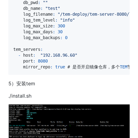
    db_pwd
:
""
    db_name
:
"test"
    log_filename
:
"/tem-deploy/tem-server-8080/log
    log_tem_level
:
"info"
    log_max_size
:
300
    log_max_days
:
30
    log_max_backups
:
0
tem_servers
:
-
 host
:
"192.168.96.60"
    port
:
8080
    mirror_repo
:
true
 # 是否开启镜像仓库，多个
TEM
节点
5）安装tem
./install.sh