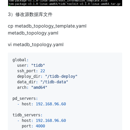
3）修改源数据库文件
cp metadb_topology_template.yaml 
metadb_topology.yaml
vi metadb_topology.yaml
global
:
  user
:
"tidb"
  ssh_port
:
22
  deploy_dir
:
"/tidb-deploy"
  data_dir
:
"/tidb-data"
  arch
:
"amd64"
pd_servers
:
-
 host
:
192.168
.96
.60
tidb_servers
:
-
 host
:
192.168
.96
.60
    port
:
4000