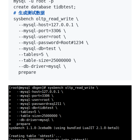
mysql -u root -p 

#
 生成测试数据
sysbench oltp_read_write \

  --mysql-host=127.0.0.1 \

  --mysql-port=3306 \

  --mysql-user=root \

  --mysql-password=Root#1234 \

  --mysql-db=test \

  --tables=5 \

  --table-size=25000000 \

  --db-driver=mysql \

  prepare