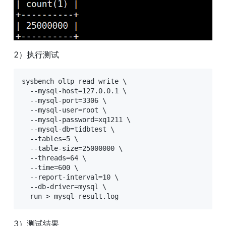
2）执行测试
sysbench oltp_read_write \

  --mysql-host=127.0.0.1 \

  --mysql-port=3306 \

  --mysql-user=root \

  --mysql-password=xq1211 \

  --mysql-db=tidbtest \

  --tables=5 \

  --table-size=25000000 \

  --threads=64 \

  --time=600 \

  --report-interval=10 \

  --db-driver=mysql \

  run > mysql-result.log
3）测试结果