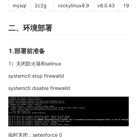
mysql
2c2g
rockylinux8.9
v8.0.43
192.1
二、环境部署
1.部署前准备
1）关闭防火墙和selinux
systemctl stop firewalld
systemctl disable firewalld
临时关闭：setenforce 0