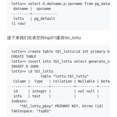
lottu=> select d.datname,p.spcname from pg_database
 datname |  spcname   

---------+------------

 lottu   | pg_default

(1 row)
接下来我们在表空间tsp01建表tbl_lottu
lottu=> create table tbl_lottu(id int primary key, 
CREATE TABLE

lottu=> insert into tbl_lottu select generate_serie
INSERT 0 1000

lottu=> \d tbl_lottu

              Table "lottu.tbl_lottu"

 Column |  Type   | Collation | Nullable | Default 
--------+---------+-----------+----------+---------
 id     | integer |           | not null | 

 info   | text    |           |          | 

Indexes:

    "tbl_lottu_pkey" PRIMARY KEY, btree (id)

Tablespace: "tsp01"