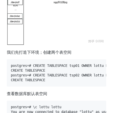
我们先打造下环境；创建两个表空间
postgres=# CREATE TABLESPACE tsp01 OWNER lottu LOCA
CREATE TABLESPACE

postgres=# CREATE TABLESPACE tsp02 OWNER lottu LOCA
CREATE TABLESPACE
查看数据库默认表空间
postgres=# \c lottu lottu

You are now connected to database "lottu" as user "