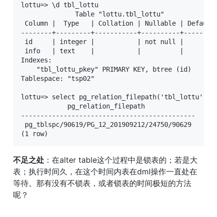
lottu=> \d tbl_lottu 

              Table "lottu.tbl_lottu"

 Column |  Type   | Collation | Nullable | Default 
--------+---------+-----------+----------+---------
 id     | integer |           | not null | 

 info   | text    |           |          | 

Indexes:

    "tbl_lottu_pkey" PRIMARY KEY, btree (id)

Tablespace: "tsp02"

lottu=> select pg_relation_filepath('tbl_lottu');

            pg_relation_filepath             

---------------------------------------------

 pg_tblspc/90619/PG_12_201909212/24750/90629

(1 row)
不足之处
：在alter table这个过程中是锁表的；若是大
表；执行时间久，在这个时间内表在dml操作一直处在
等待。那有没有不锁表，或者锁表的时间极短的方法
呢？