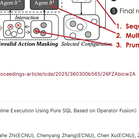
proceedings-article/icde/2025/360300b565/26FZAbicw2A
eline Execution Using Pure SQL Based on Operator Fusion
he Zhi(ECNU), Chenyang Zhang(ECNU), Chen Xu(ECNU), Z