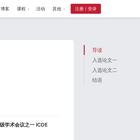
博客
课程
活动
其他
注册 / 登录
导读
入选论文一
入选论文二
结语
术会议之一 ICDE 