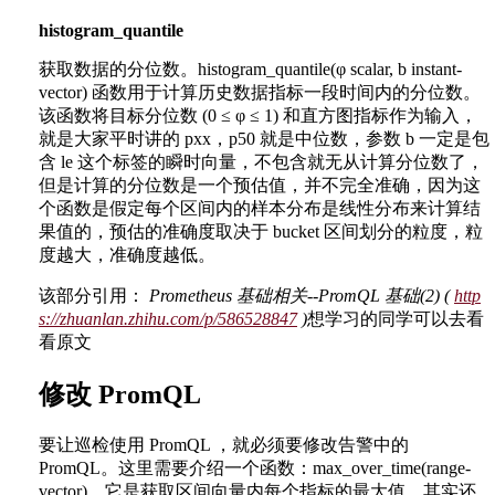
histogram_quantile
获取数据的分位数。histogram_quantile(φ scalar, b instant-
vector) 函数用于计算历史数据指标一段时间内的分位数。
该函数将目标分位数 (0 ≤ φ ≤ 1) 和直方图指标作为输入，
就是大家平时讲的 pxx，p50 就是中位数，参数 b 一定是包
含 le 这个标签的瞬时向量，不包含就无从计算分位数了，
但是计算的分位数是一个预估值，并不完全准确，因为这
个函数是假定每个区间内的样本分布是线性分布来计算结
果值的，预估的准确度取决于 bucket 区间划分的粒度，粒
度越大，准确度越低。
该部分引用：
Prometheus 基础相关--PromQL 基础(2) (
http
s://zhuanlan.zhihu.com/p/586528847
)
想学习的同学可以去看
看原文
修改 PromQL
要让巡检使用 PromQL ，就必须要修改告警中的
PromQL。这里需要介绍一个函数：max_over_time(range-
vector)，它是获取区间向量内每个指标的最大值。其实还