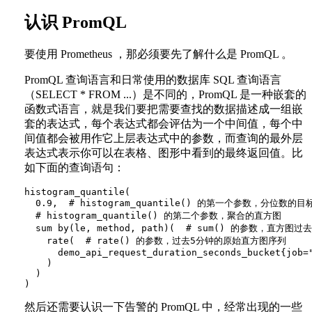
认识 PromQL
要使用 Prometheus ，那必须要先了解什么是 PromQL 。
PromQL 查询语言和日常使用的数据库 SQL 查询语言
（SELECT * FROM ...）是不同的，PromQL 是一种嵌套的
函数式语言，就是我们要把需要查找的数据描述成一组嵌
套的表达式，每个表达式都会评估为一个中间值，每个中
间值都会被用作它上层表达式中的参数，而查询的最外层
表达式表示你可以在表格、图形中看到的最终返回值。比
如下面的查询语句：
histogram_quantile(

  0.9,  # histogram_quantile() 的第一个参数，分位数的目标
  # histogram_quantile() 的第二个参数，聚合的直方图

  sum by(le, method, path)(  # sum() 的参数，直方图
    rate(  # rate() 的参数，过去5分钟的原始直方图序列

      demo_api_request_duration_seconds_bucket{job="
    )

  )

然后还需要认识一下告警的 PromQL 中，经常出现的一些