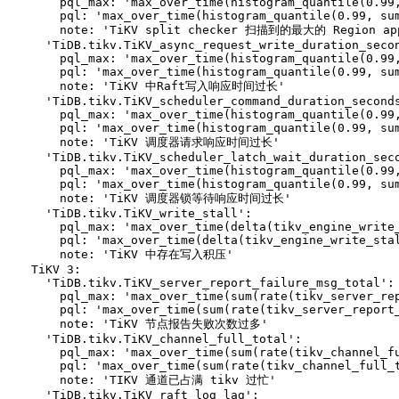
    pql_max: 'max_over_time(histogram_quantile(0.99
    pql: 'max_over_time(histogram_quantile(0.99, su
    note: 'TiKV split checker 扫描到的最大的 Region app
  'TiDB.tikv.TiKV_async_request_write_duration_secon
    pql_max: 'max_over_time(histogram_quantile(0.99
    pql: 'max_over_time(histogram_quantile(0.99, su
    note: 'TiKV 中Raft写入响应时间过长'

  'TiDB.tikv.TiKV_scheduler_command_duration_seconds
    pql_max: 'max_over_time(histogram_quantile(0.99
    pql: 'max_over_time(histogram_quantile(0.99, su
    note: 'TiKV 调度器请求响应时间过长'

  'TiDB.tikv.TiKV_scheduler_latch_wait_duration_seco
    pql_max: 'max_over_time(histogram_quantile(0.99
    pql: 'max_over_time(histogram_quantile(0.99, su
    note: 'TiKV 调度器锁等待响应时间过长'

  'TiDB.tikv.TiKV_write_stall':

    pql_max: 'max_over_time(delta(tikv_engine_write_
    pql: 'max_over_time(delta(tikv_engine_write_stal
    note: 'TiKV 中存在写入积压'

TiKV 3:

  'TiDB.tikv.TiKV_server_report_failure_msg_total':

    pql_max: 'max_over_time(sum(rate(tikv_server_rep
    pql: 'max_over_time(sum(rate(tikv_server_report_
    note: 'TiKV 节点报告失败次数过多'

  'TiDB.tikv.TiKV_channel_full_total':

    pql_max: 'max_over_time(sum(rate(tikv_channel_fu
    pql: 'max_over_time(sum(rate(tikv_channel_full_t
    note: 'TIKV 通道已占满 tikv 过忙'

  'TiDB.tikv.TiKV_raft_log_lag':
