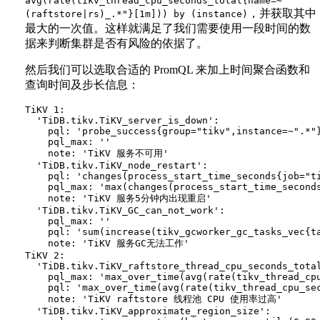
avg(rate(tikv_thread_cpu_seconds_total{name=~"
，并获取其中
(raftstore|rs)_.*"}[1m])) by (instance)
最大的一次值。这样就满足了我们需要使用一段时间的数
据来判断集群是否有风险的依据了。
然后我们可以选取合适的 PromQL 来加上时间聚合函数和
查询时间及步长信息：
TiKV 1:

  'TiDB.tikv.TiKV_server_is_down':

    pql: 'probe_success{group="tikv",instance=~".*"}
    pql_max: ''

    note: 'TiKV 服务不可用'

  'TiDB.tikv.TiKV_node_restart':

    pql: 'changes(process_start_time_seconds{job="ti
    pql_max: 'max(changes(process_start_time_seconds
    note: 'TiKV 服务5分钟内出现重启'

  'TiDB.tikv.TiKV_GC_can_not_work':

    pql_max: ''

    pql: 'sum(increase(tikv_gcworker_gc_tasks_vec{t
    note: 'TiKV 服务GC无法工作'

TiKV 2:

  'TiDB.tikv.TiKV_raftstore_thread_cpu_seconds_total
    pql_max: 'max_over_time(avg(rate(tikv_thread_cpu
    pql: 'max_over_time(avg(rate(tikv_thread_cpu_sec
    note: 'TiKV raftstore 线程池 CPU 使用率过高'

  'TiDB.tikv.TiKV_approximate_region_size':
