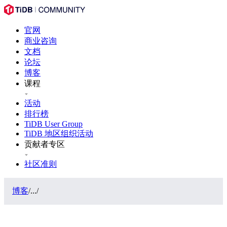
官网
商业咨询
文档
论坛
博客
课程
活动
排行榜
TiDB User Group
TiDB 地区组织活动
贡献者专区
社区准则
博客
/
...
/