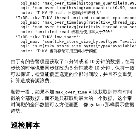
    pql_max: 'max_over_time(histogram_quantile(0.99
    pql: 'max_over_time(histogram_quantile(0.99, su
    note: 'TiKV 中 raft 日志同步相差过大'

  'TiDB.tikv.TiKV_thread_unified_readpool_cpu_second
    pql_max: 'max_over_time(avg(rate(tikv_thread_cp
    pql: 'max_over_time(avg(rate(tikv_thread_cpu_se
    note: 'unifiled read 线程池使用率大于70%'

  'TiDB.tikv.TiKV_low_space':

    pql_max: 'sum(tikv_store_size_bytes{type="availa
    pql: 'sum(tikv_store_size_bytes{type="available"
由于有的告警项是获取了 5 分钟或者 10 分钟的数据，在写
步长的时候也要同步修改为 5 分钟或者 10 分钟，保持一致
可以保证，检查能覆盖选定的全部时间段，并且不会重复
计算造成资源浪费。
顺带一提，如果不加
可以获取到带有时间
max_over_time
戳的全部数据，而不是只获取到最大的一个数据。这个带
时间戳的全部数据可以方便画图，像 grafana 那样展示数据
趋势。
巡检脚本