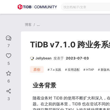
博客
/
...
TiDB v7.1.0 跨
7
Jellybean
发表于
2023-07-03
5
原创
7.x 实践
应用适配
HTAP
新版本
6
业务背景
随着业务对 TiDB 的使用不断扩大和深
3
题。在之前的版本里，TiDB 也在尝试不同的
存储引擎层面区分 TiKV 上的在线处理事务