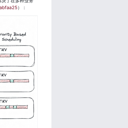
解决了在多种业务
8abfaa25
）：