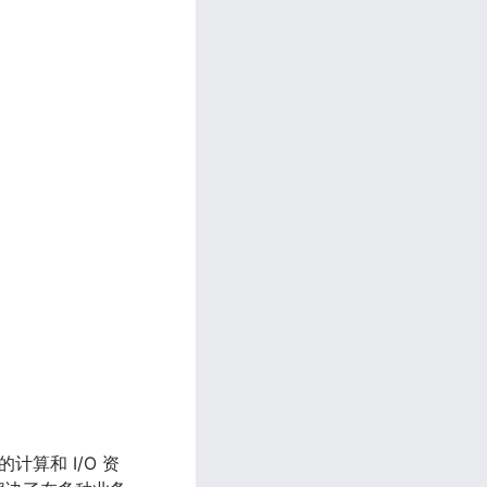
计算和 I/O 资