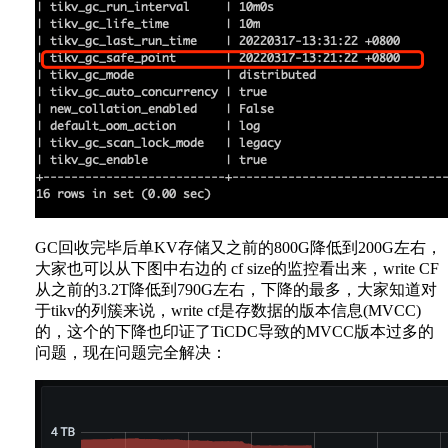
GC回收完毕后单KV存储又之前的800G降低到200G左右，
大家也可以从下图中右边的 cf size的监控看出来，write CF
从之前的3.2T降低到790G左右，下降的最多，大家知道对
于tikv的列簇来说，write cf是存数据的版本信息(MVCC)
的，这个的下降也印证了TiCDC导致的MVCC版本过多的
问题，现在问题完全解决：