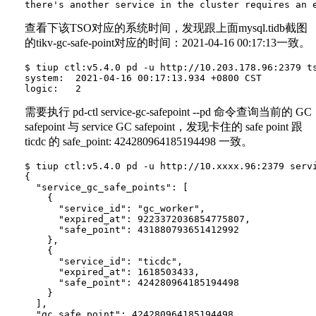
查看下该TSO对应的系统时间，发现跟上面mysql.tidb截图
的tikv-gc-safe-point对应的时间：2021-04-16 00:17:13一致。
$ tiup ctl:v5.4.0 pd -u http://10.203.178.96:2379 ts
system:  2021-04-16 00:17:13.934 +0800 CST

需要执行 pd-ctl service-gc-safepoint --pd 命令查询当前的 GC
safepoint 与 service GC safepoint，发现卡住的 safe point 跟
ticdc 的 safe_point: 424280964185194498 一致。
$ tiup ctl:v5.4.0 pd -u http://10.xxxx.96:2379 servi
{

  "service_gc_safe_points": [

    {

      "service_id": "gc_worker",

      "expired_at": 9223372036854775807,

      "safe_point": 431880793651412992

    },

    {

      "service_id": "ticdc",

      "expired_at": 1618503433,

      "safe_point": 424280964185194498

    }

  ],

  "gc_safe_point": 424280964185194498
