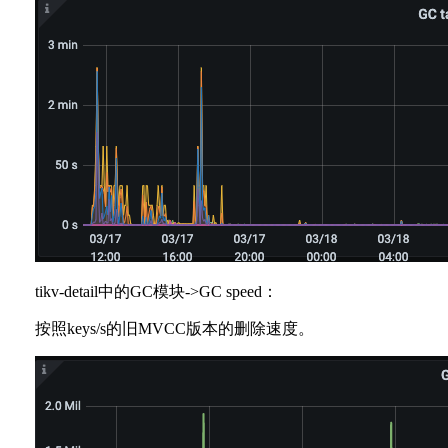
tikv-detail中的GC模块->GC speed：
按照keys/s的旧MVCC版本的删除速度。