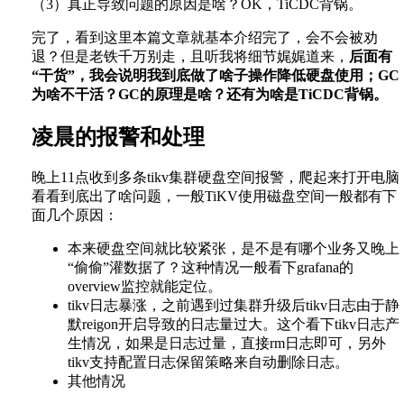
（3）真正导致问题的原因是啥？OK，TiCDC背锅。
完了，看到这里本篇文章就基本介绍完了，会不会被劝
退？但是老铁千万别走，且听我将细节娓娓道来，
后面有
“干货”，我会说明我到底做了啥子操作降低硬盘使用；GC
为啥不干活？GC的原理是啥？还有为啥是TiCDC背锅。
凌晨的报警和处理
晚上11点收到多条tikv集群硬盘空间报警，爬起来打开电脑
看看到底出了啥问题，一般TiKV使用磁盘空间一般都有下
面几个原因：
本来硬盘空间就比较紧张，是不是有哪个业务又晚上
“偷偷”灌数据了？这种情况一般看下grafana的
overview监控就能定位。
tikv日志暴涨，之前遇到过集群升级后tikv日志由于静
默reigon开启导致的日志量过大。这个看下tikv日志产
生情况，如果是日志过量，直接rm日志即可，另外
tikv支持配置日志保留策略来自动删除日志。
其他情况