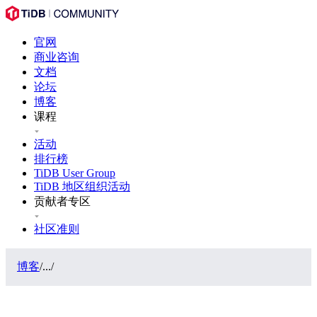
官网
商业咨询
文档
论坛
博客
课程
活动
排行榜
TiDB User Group
TiDB 地区组织活动
贡献者专区
社区准则
博客
/
...
/