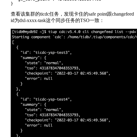
查看该集群的ticdc任务，发现卡住的safe point跟changefeed
id为dxl-xxxx-task这个同步任务的TSO一致：