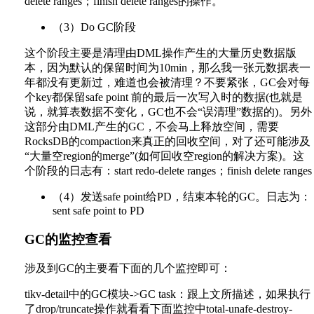
delete ranges；finish delete ranges的操作。
（3）Do GC阶段
这个阶段主要是清理由DML操作产生的大量历史数据版
本，因为默认的保留时间为10min，那么我一张元数据表一
年都没有更新过，难道也会被清理？不要紧张，GC会对每
个key都保留safe point 前的最后一次写入时的数据(也就是
说，就算表数据不变化，GC也不会“误清理”数据的)。另外
这部分由DML产生的GC，不会马上释放空间，需要
RocksDB的compaction来真正的回收空间，对了还可能涉及
“大量空region的merge”(如何回收空region的解决方案)。这
个阶段的日志有：start redo-delete ranges；finish delete ranges
（4）发送safe point给PD，结束本轮的GC。日志为：
sent safe point to PD
GC的监控查看
涉及到GC的主要看下面的几个监控即可：
tikv-detail中的GC模块->GC task：跟上文所描述，如果执行
了drop/truncate操作就看看下面监控中total-unafe-destroy-