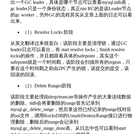
出一个GC leader，具体是哪个节点可以查看mysql.tidb表，
gc leader只是一个身份状态，真正run RC的是该Leader节点
的gc worker，另外GC的流程其实从文章上面的日志可以看
出来。
（1）Resolve Locks 阶段
从英文翻译过来很直白：该阶段主要是清理锁，通过GC
leader日志可以看出，有 start resolve locks；finish resolve
locks的操作，并且都跟着具体的safepoint，其实这个
safepoint就是一个时间戳，该阶段会扫描所有的region，只
要在这个时间戳之前由2PC产生的锁，该提交的提交，该
回滚的回滚。
（2）Delete Ranges阶段
该阶段主要处理由drop/truncate等操作产生的大量连续数据
的删除。tidb会将要删除的range首先记录到
mysql.gc_delete_range，然后拿这些已经记录的range找对应
的sst文件，调用RocksDB的UnsafeDestroyRange接口进行物
理删除，删除后的range会记录到
mysql.gc_delete_range_done表。从日志中也可以看到start