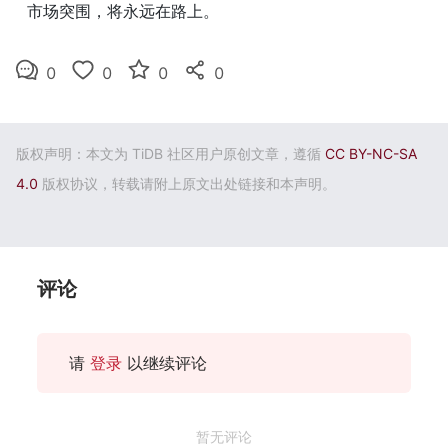
市场突围，将永远在路上。
0
0
0
0
版权声明：本文为 TiDB 社区用户原创文章，遵循
CC BY-NC-SA
4.0
版权协议，转载请附上原文出处链接和本声明。
评论
请
登录
以继续评论
暂无评论