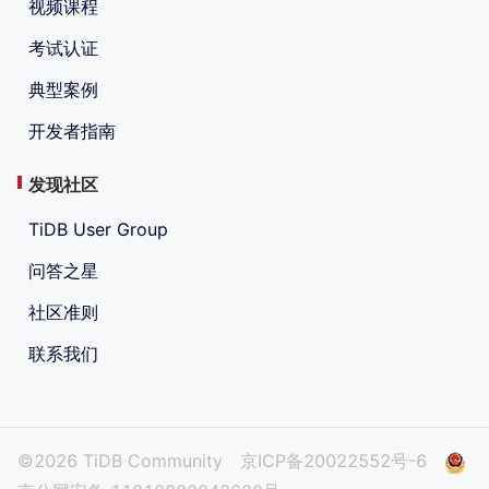
视频课程
考试认证
典型案例
开发者指南
发现社区
TiDB User Group
问答之星
社区准则
联系我们
©2026 TiDB Community
京ICP备20022552号-6