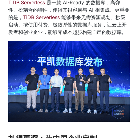
TiDB Serverless
 是一款 AI-Ready 的数据库，高弹
性、松耦合的特性，使得其很容易与 AI 相集成。更重要
的是，
TiDB Serverless
 能够带来无需资源规划、秒级
启动、按使用付费、极致弹性的数据库服务，让云上开
发者和创业企业，能够零成本起步构建自己的数据库。