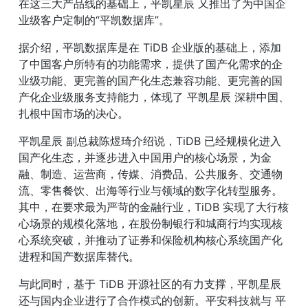
在这三大产品线的基础上，平凯星辰 又推出了为中国企
业级客户定制的“平凯数据库”。
据介绍，平凯数据库是在 TiDB 企业版的基础上，添加
了中国客户所特有的功能需求，提供了国产化需求的企
业级功能、更完善的国产化生态兼容功能、更完善的国
产化企业级服务支持能力，体现了 平凯星辰 深耕中国、
扎根中国市场的决心。
平凯星辰 副总裁陈煜琦介绍说，TiDB 已经规模化进入
国产化生态，并逐步进入中国用户的核心场景，为金
融、制造、运营商，传媒、消费品、公共服务、交通物
流、零售餐饮、出海等行业与领域的数字化转型服务。
其中，在要求最为严苛的金融行业，TiDB 实现了大行核
心场景的规模化落地，在股份制银行和城商行均实现核
心系统突破，并推动了证券和保险机构核心系统国产化
进程和国产数据库替代。
与此同时，基于 TiDB 开源社区的有力支撑，平凯星辰 
还与国内企业进行了合作模式的创新。平安科技就与 平