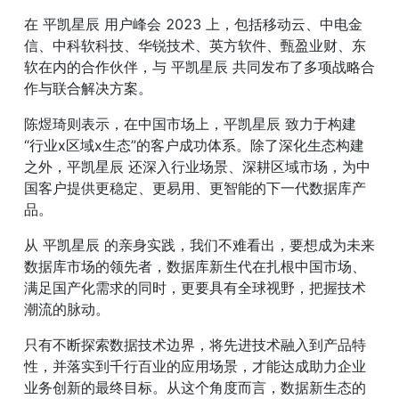
在 平凯星辰 用户峰会 2023 上，包括移动云、中电金
信、中科软科技、华锐技术、英方软件、甄盈业财、东
软在内的合作伙伴，与 平凯星辰 共同发布了多项战略合
作与联合解决方案。
陈煜琦则表示，在中国市场上，平凯星辰 致力于构建
“行业x区域x生态”的客户成功体系。除了深化生态构建
之外，平凯星辰 还深入行业场景、深耕区域市场，为中
国客户提供更稳定、更易用、更智能的下一代数据库产
品。
从 平凯星辰 的亲身实践，我们不难看出，要想成为未来
数据库市场的领先者，数据库新生代在扎根中国市场、
满足国产化需求的同时，更要具有全球视野，把握技术
潮流的脉动。
只有不断探索数据技术边界，将先进技术融入到产品特
性，并落实到千行百业的应用场景，才能达成助力企业
业务创新的最终目标。从这个角度而言，数据新生态的