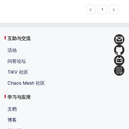
1
互助与交流
活动
问答论坛
TiKV 社区
Chaos Mesh 社区
学习与应用
文档
博客