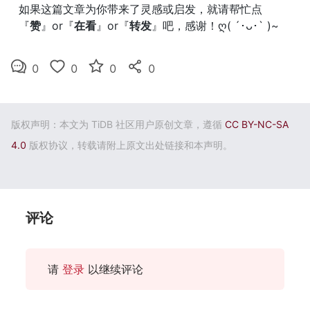
如果这篇文章为你带来了灵感或启发，就请帮忙点
『
赞
』or『
在看
』or『
转发
』吧，感谢！ღ( ´･ᴗ･` )~
0
0
0
0
版权声明：本文为 TiDB 社区用户原创文章，遵循
CC BY-NC-SA
4.0
版权协议，转载请附上原文出处链接和本声明。
评论
请
登录
以继续评论