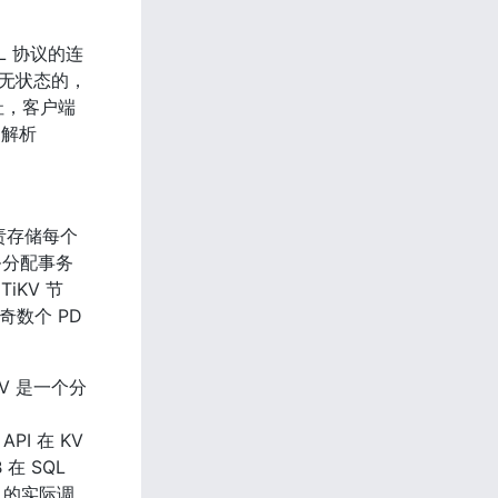
ySQL 协议的连
是无状态的，
地址，客户端
解析 
，负责存储每个 
务分配事务 
iKV 节
数个 PD 
TiKV 是一个分
PI 在 KV 
在 SQL 
I 的实际调