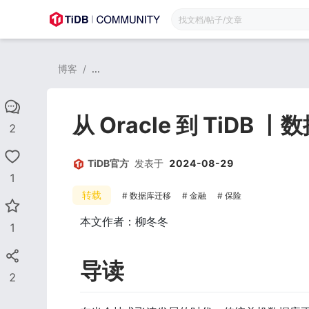
博客
/
...
从 Oracle 到 TiDB
2
TiDB官方
发表于
2024-08-29
1
转载
数据库迁移
金融
保险
本文作者：柳冬冬
1
导读
2