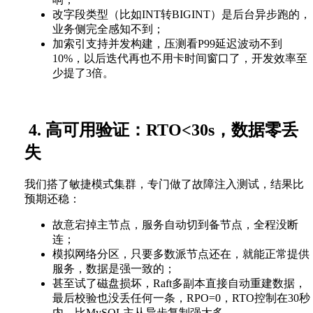
改字段类型（比如INT转BIGINT）是后台异步跑的，
业务侧完全感知不到；
加索引支持并发构建，压测看P99延迟波动不到
10%，以后迭代再也不用卡时间窗口了，开发效率至
少提了3倍。
4. 高可用验证：RTO<30s，数据零丢
失
我们搭了敏捷模式集群，专门做了故障注入测试，结果比
预期还稳：
故意宕掉主节点，服务自动切到备节点，全程没断
连；
模拟网络分区，只要多数派节点还在，就能正常提供
服务，数据是强一致的；
甚至试了磁盘损坏，Raft多副本直接自动重建数据，
最后校验也没丢任何一条，RPO=0，RTO控制在30秒
内，比MySQL主从异步复制强太多。