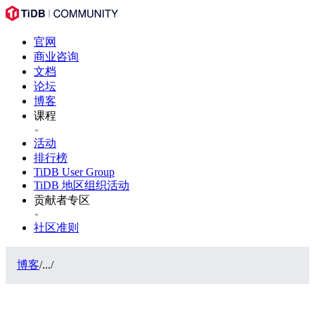
官网
商业咨询
文档
论坛
博客
课程
活动
排行榜
TiDB User Group
TiDB 地区组织活动
贡献者专区
社区准则
博客
/
...
/