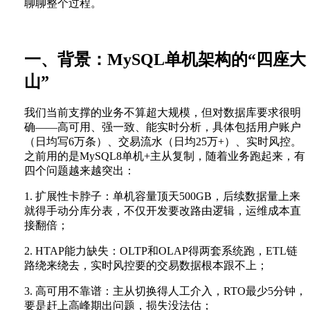
聊聊整个过程。
一、背景：MySQL单机架构的“四座大
山”
我们当前支撑的业务不算超大规模，但对数据库要求很明
确——高可用、强一致、能实时分析，具体包括用户账户
（日均写6万条）、交易流水（日均25万+）、实时风控。
之前用的是MySQL8单机+主从复制，随着业务跑起来，有
四个问题越来越突出：
1. 扩展性卡脖子：单机容量顶天500GB，后续数据量上来
就得手动分库分表，不仅开发要改路由逻辑，运维成本直
接翻倍；
2. HTAP能力缺失：OLTP和OLAP得两套系统跑，ETL链
路绕来绕去，实时风控要的交易数据根本跟不上；
3. 高可用不靠谱：主从切换得人工介入，RTO最少5分钟，
要是赶上高峰期出问题，损失没法估；