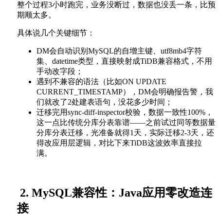
整个过程3小时跑完，业务没断过，数据也没丢一条，比预
期顺太多。
具体说几个关键细节：
DM会自动识别MySQL的自增主键、utf8mb4字符
集、datetime类型，直接映射成TiDB兼容格式，不用
手动改字段；
遇到不兼容的语法（比如ON UPDATE
CURRENT_TIMESTAMP），DM会明确报告警，我
们就改了2处建表语句，没花多少时间；
迁移完用sync-diff-inspector校验，数据一致性100%，
这一点比传统分库分表靠谱——之前试过同等数据量
分库分表迁移，光准备就得1天，实际迁移2-3天，还
得改应用层逻辑，对比下来TiDB这波效率直接拉
满。
2. MySQL兼容性：Java应用零改造连
接