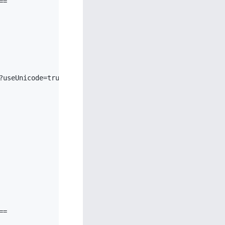
=

useUnicode=true&characterEncoding=utf-8

=
