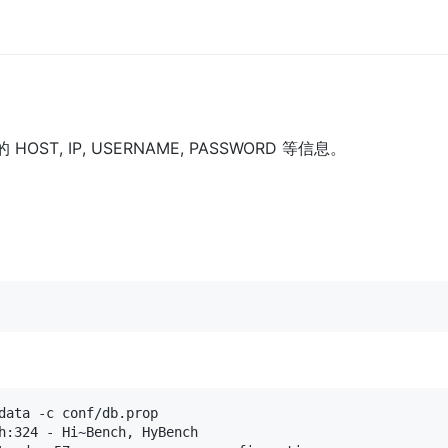
的 HOST, IP, USERNAME, PASSWORD 等信息。
data -c conf/db.prop

h:324 - Hi~Bench, HyBench
