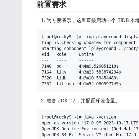
前置需求
为方便演示，这里直接启动一个 TiDB 本
[root@rocky9 ~]# tiup playground display
tiup is checking updates for component p
Starting component `playground`: /root/
Pid   Role     Uptime

---   ----     ------

7146  pd       4h4m9.520051218s

7164  tikv     4h3m23.583874294s

7320  tidb     4h3m10.59454483s

7332  tiflash  4h1m54.080597745s
准备 JDK 17，并配置环境变量。
[root@rocky9 ~]# java -version

openjdk version "17.0.9" 2023-10-17 LTS

OpenJDK Runtime Environment (Red_Hat-17
OpenJDK 64-Bit Server VM (Red_Hat-17.0.