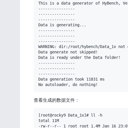
This is a data generator of HyBench, Ver
----------------

----------------

----------------

Data is generating...

----------------

----------------

----------------

WARNING: dir:/root/hybench/Data_1x not 
Data generate not skipped!

Data is ready under the Data folder!

----------------

----------------

----------------

Data generation took 11831 ms

No autoloader, do nothing!
查看生成的数据文件：
[root@rocky9 Data_1x]# ll -h

total 11M

-rw-r--r-- 1 root root 1.4M Jan 16 23:0