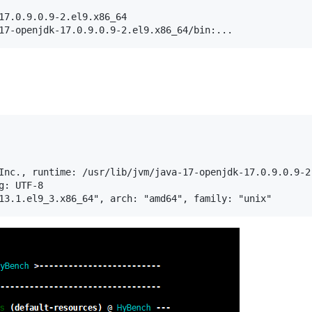
17.0.9.0.9-2.el9.x86_64

17-openjdk-17.0.9.0.9-2.el9.x86_64/bin:...
Inc., runtime: /usr/lib/jvm/java-17-openjdk-17.0.9.0.9-2.
: UTF-8

13.1.el9_3.x86_64", arch: "amd64", family: "unix"