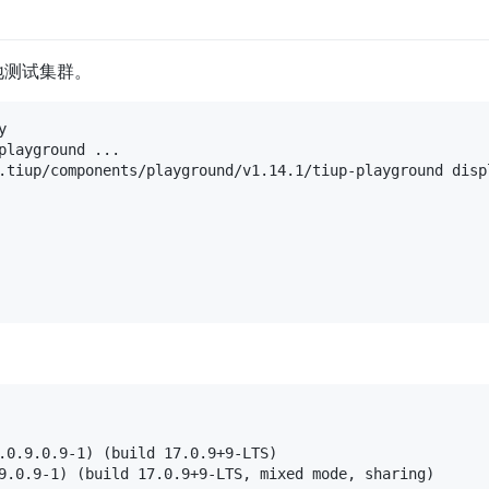
地测试集群。


layground ...

.tiup/components/playground/v1.14.1/tiup-playground displ
.0.9.0.9-1) (build 17.0.9+9-LTS)

9.0.9-1) (build 17.0.9+9-LTS, mixed mode, sharing)
