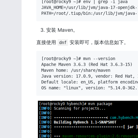
[root@rocky9 ~]# env | grep -i java

JAVA_HOME=/usr/lib/jvm/java-17-openjdk-
PATH=/root/.tiup/bin:/usr/lib/jvm/java-
安装 Maven。
直接使用 
 安装即可，版本信息如下。
dnf
[root@rocky9 ~]# mvn --version

Apache Maven 3.6.3 (Red Hat 3.6.3-15)

Maven home: /usr/share/maven

Java version: 17.0.9, vendor: Red Hat, 
Default locale: en_US, platform encoding
OS name: "linux", version: "5.14.0-362.