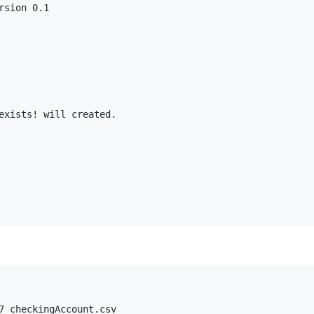
sion 0.1

exists! will created.

7 checkingAccount.csv
