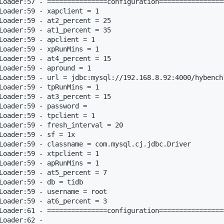
Loader:57 - ===============configuration=================
Loader:59 - xapclient = 1

Loader:59 - at2_percent = 25

Loader:59 - at1_percent = 35

Loader:59 - apclient = 1

Loader:59 - xpRunMins = 1

Loader:59 - at4_percent = 15

Loader:59 - apround = 1

Loader:59 - url = jdbc:mysql://192.168.8.92:4000/hybench?
Loader:59 - tpRunMins = 1

Loader:59 - at3_percent = 15

Loader:59 - password = 

Loader:59 - tpclient = 1

Loader:59 - fresh_interval = 20

Loader:59 - sf = 1x

Loader:59 - classname = com.mysql.cj.jdbc.Driver

Loader:59 - xtpclient = 1

Loader:59 - apRunMins = 1

Loader:59 - at5_percent = 7

Loader:59 - db = tidb

Loader:59 - username = root

Loader:59 - at6_percent = 3

Loader:61 - ===============configuration=================
oader:62 - 
