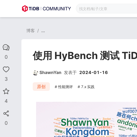
博客
/
...
使用 HyBench 测试 Ti
0
ShawnYan
发表于
2024-01-16
3
原创
性能测评
7.x 实践
4
0