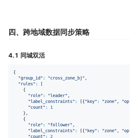
四、跨地域数据同步策略
4.1 同城双活
{
"group_id"
:
"cross_zone_bj"
,
"rules"
:
[
{
"role"
:
"leader"
,
"label_constraints"
:
[
{
"key"
:
"zone"
,
"op"
:
"count"
:
1
}
,
{
"role"
:
"follower"
,
"label_constraints"
:
[
{
"key"
:
"zone"
,
"op"
:
"count"
:
2