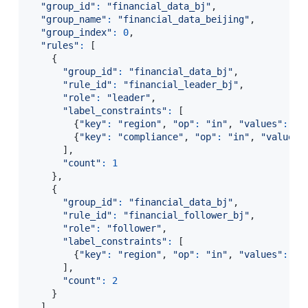
"group_id"
:
"financial_data_bj"
,
"group_name"
:
"financial_data_beijing"
,
"group_index"
:
0
,
"rules"
:
[
{
"group_id"
:
"financial_data_bj"
,
"rule_id"
:
"financial_leader_bj"
,
"role"
:
"leader"
,
"label_constraints"
:
[
{
"key"
:
"region"
,
"op"
:
"in"
,
"values"
:
[
"
{
"key"
:
"compliance"
,
"op"
:
"in"
,
"values"
]
,
"count"
:
1
}
,
{
"group_id"
:
"financial_data_bj"
,
"rule_id"
:
"financial_follower_bj"
,
"role"
:
"follower"
,
"label_constraints"
:
[
{
"key"
:
"region"
,
"op"
:
"in"
,
"values"
:
[
"
]
,
"count"
:
2
}
]