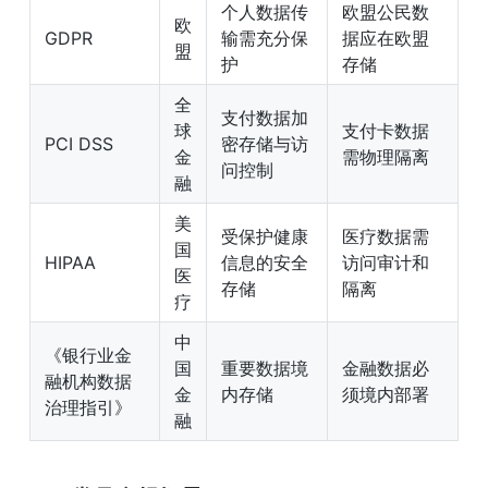
个人数据传
欧盟公民数
欧
GDPR
输需充分保
据应在欧盟
盟
护
存储
全
支付数据加
球
支付卡数据
PCI DSS
密存储与访
金
需物理隔离
问控制
融
美
受保护健康
医疗数据需
国
HIPAA
信息的安全
访问审计和
医
存储
隔离
疗
中
《银行业金
国
重要数据境
金融数据必
融机构数据
金
内存储
须境内部署
治理指引》
融