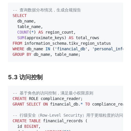
-- 查询数据分布情况，生成合规报告
SELECT
  db_name
,
  table_name
,
COUNT
(
*
)
AS
 region_count
,
SUM
(
approximate_keys
)
AS
FROM
 information_schema
.
WHERE
 db_name 
IN
(
'financial_db'
,
'personal_info_d
GROUP
BY
 db_name
,
 table_name
;
5.3 访问控制
-- 基于角色的访问控制，满足最小权限原则
CREATE
 ROLE compliance_reader
;
GRANT
SELECT
ON
 financial_db
.
*
TO
 compliance_reade
-- 行级安全（Row-Level Security）用于更细粒度的访问控
CREATE
TABLE
 financial_records 
(
  id 
BIGINT
,