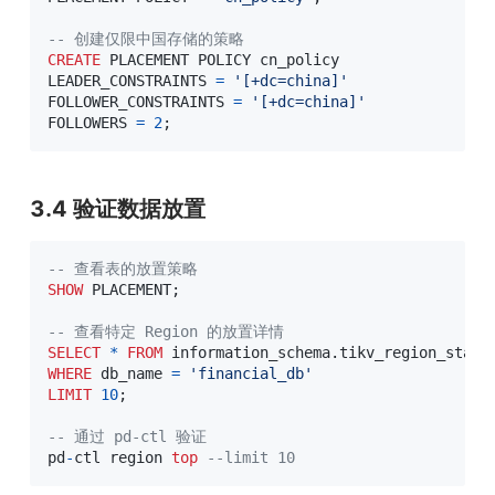
-- 创建仅限中国存储的策略
CREATE
 PLACEMENT POLICY cn_policy

LEADER_CONSTRAINTS 
=
'[+dc=china]'
FOLLOWER_CONSTRAINTS 
=
'[+dc=china]'
FOLLOWERS 
=
2
;
3.4 验证数据放置
-- 查看表的放置策略
SHOW
 PLACEMENT
;
-- 查看特定 Region 的放置详情
SELECT
*
FROM
 information_schema
.
WHERE
 db_name 
=
'financial_db'
LIMIT
10
;
-- 通过 pd-ctl 验证
pd
-
ctl region 
top
--limit 10