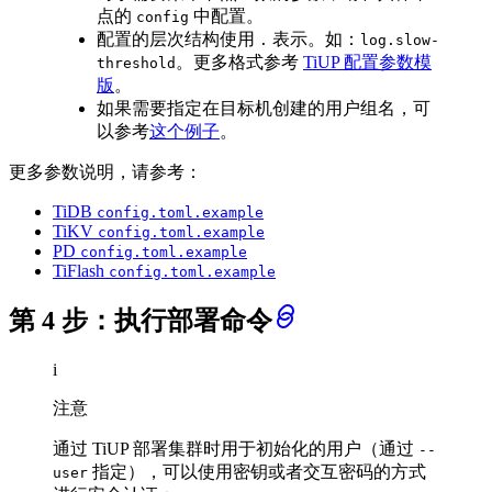
点的
中配置。
config
配置的层次结构使用
表示。如：
.
log.slow-
。更多格式参考
TiUP 配置参数模
threshold
版
。
如果需要指定在目标机创建的用户组名，可
以参考
这个例子
。
更多参数说明，请参考：
TiDB
config.toml.example
TiKV
config.toml.example
PD
config.toml.example
TiFlash
config.toml.example
第 4 步：执行部署命令
i
注意
通过 TiUP 部署集群时用于初始化的用户（通过
--
指定），可以使用密钥或者交互密码的方式
user