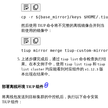
cp
 -r 
${base_mirror}
/keys 
$HOME
/.tiu
然后使用 TiUP 命令将不完整的离线镜像合并到当
前使用的镜像中：
tiup mirror merge tiup-custom-mirror
上述步骤完成后，通过
命令检查执行结
tiup list
果。在本文例子中，使用
和
tiup list tiup
tiup
均应能看到对应组件的
版
list cluster
v1.12.3
本出现在结果中。
部署离线环境 TiUP 组件
将离线包发送到目标集群的中控机后，执行以下命令安装
TiUP 组件：