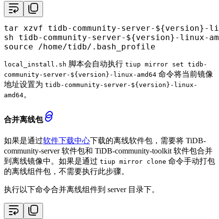
tar xzvf tidb-community-server-
${version}
-li
sh tidb-community-server-
${version}
source
 /home/tidb/.bash_profile
脚本会自动执行
local_install.sh
tiup mirror set tidb-
命令将当前镜像
community-server-${version}-linux-amd64
地址设置为
tidb-community-server-${version}-linux-
。
amd64
合并离线包
如果是通过
软件下载中心
下载的离线软件包，需要将 TiDB-
community-server 软件包和 TiDB-community-toolkit 软件包合并
到离线镜像中。如果是通过
命令手动打包
tiup mirror clone
的离线组件包，不需要执行此步骤。
执行以下命令合并离线组件到 server 目录下。