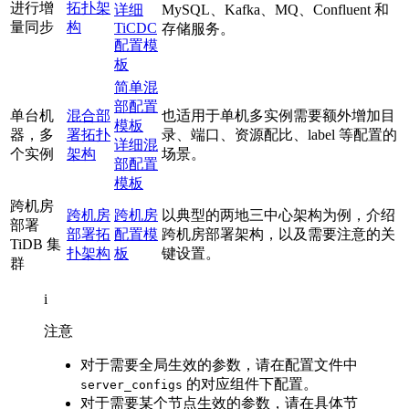
进行增
拓扑架
详细
MySQL、Kafka、MQ、Confluent 和
量同步
构
TiCDC
存储服务。
配置模
板
简单混
部配置
单台机
混合部
也适用于单机多实例需要额外增加目
模板
器，多
署拓扑
录、端口、资源配比、label 等配置的
详细混
个实例
架构
场景。
部配置
模板
跨机房
跨机房
跨机房
以典型的两地三中心架构为例，介绍
部署
部署拓
配置模
跨机房部署架构，以及需要注意的关
TiDB 集
扑架构
板
键设置。
群
i
注意
对于需要全局生效的参数，请在配置文件中
的对应组件下配置。
server_configs
对于需要某个节点生效的参数，请在具体节