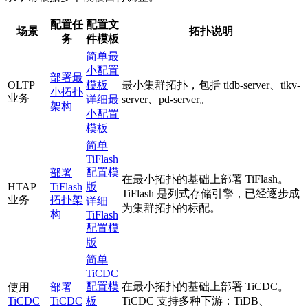
配置任
配置文
场景
拓扑说明
务
件模板
简单最
小配置
部署最
OLTP
模板
最小集群拓扑，包括 tidb-server、tikv-
小拓扑
业务
详细最
server、pd-server。
架构
小配置
模板
简单
TiFlash
配置模
部署
在最小拓扑的基础上部署 TiFlash。
HTAP
TiFlash
版
TiFlash 是列式存储引擎，已经逐步成
业务
拓扑架
详细
为集群拓扑的标配。
构
TiFlash
配置模
版
简单
TiCDC
配置模
在最小拓扑的基础上部署 TiCDC。
使用
部署
TiCDC
TiCDC
板
TiCDC 支持多种下游：TiDB、