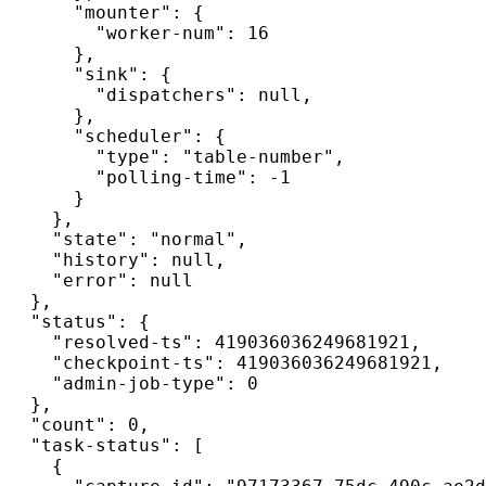
"mounter"
: {

"worker-num"
: 16

      },

"sink"
: {

"dispatchers"
: null,

      },

"scheduler"
: {

"type"
: 
"table-number"
,

"polling-time"
: -1

      }

    },

"state"
: 
"normal"
,

"history"
: null,

"error"
: null

  },

"status"
: {

"resolved-ts"
: 419036036249681921,

"checkpoint-ts"
: 419036036249681921,

"admin-job-type"
: 0

  },

"count"
: 0,

"task-status"
: [

    {
