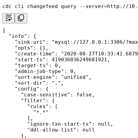
cdc cli changefeed query --server=http://10.
{

"info"
: {

"sink-uri"
: 
"mysql://127.0.0.1:3306/?max
"opts"
: {},

"create-time"
: 
"2020-08-27T10:33:41.6879
"start-ts"
: 419036036249681921,

"target-ts"
: 0,

"admin-job-type"
: 0,

"sort-engine"
: 
"unified"
,

"sort-dir"
: 
"."
,

"config"
: {

"case-sensitive"
: 
false
,

"filter"
: {

"rules"
: [

"*.*"
        ],

"ignore-txn-start-ts"
: null,

"ddl-allow-list"
: null

      },
