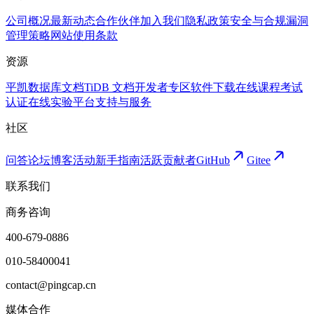
公司概况
最新动态
合作伙伴
加入我们
隐私政策
安全与合规
漏洞
管理策略
网站使用条款
资源
平凯数据库文档
TiDB 文档
开发者专区
软件下载
在线课程
考试
认证
在线实验平台
支持与服务
社区
问答论坛
博客
活动
新手指南
活跃贡献者
GitHub
Gitee
联系我们
商务咨询
400-679-0886
010-58400041
contact@pingcap.cn
媒体合作