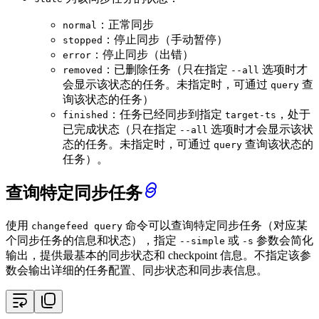
：正常同步
normal
：停止同步（手动暂停）
stopped
：停止同步（出错）
error
：已删除任务（只在指定
选项时才
removed
--all
会显示该状态的任务。未指定时，可通过
查
query
询该状态的任务）
：任务已经同步到指定
，处于
finished
target-ts
已完成状态（只在指定
选项时才会显示该状
--all
态的任务。未指定时，可通过
查询该状态的
query
任务）。
查询特定同步任务
使用
命令可以查询特定同步任务（对应某
changefeed query
个同步任务的信息和状态），指定
或
参数会简化
--simple
-s
输出，提供最基本的同步状态和 checkpoint 信息。不指定该参
数会输出详细的任务配置、同步状态和同步表信息。