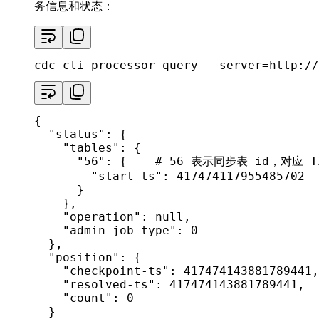
务信息和状态：
cdc cli processor query --server=http://
{

"status"
: {

"tables"
: {

"56"
: {    
# 56 表示同步表 id，对应 Ti
"start-ts"
: 417474117955485702

      }

    },

"operation"
: null,

"admin-job-type"
: 0

  },

"position"
: {

"checkpoint-ts"
: 417474143881789441,

"resolved-ts"
: 417474143881789441,

"count"
: 0

  }
