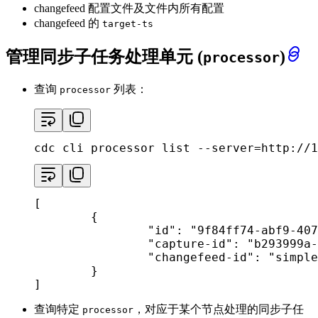
changefeed 配置文件及文件内所有配置
changefeed 的
target-ts
管理同步子任务处理单元 (
)
processor
查询
列表：
processor
cdc cli processor list --server=http://1
[

        {

"id"
: 
"9f84ff74-abf9-407
"capture-id"
: 
"b293999a-
"changefeed-id"
: 
"simple
        }

]
查询特定
，对应于某个节点处理的同步子任
processor