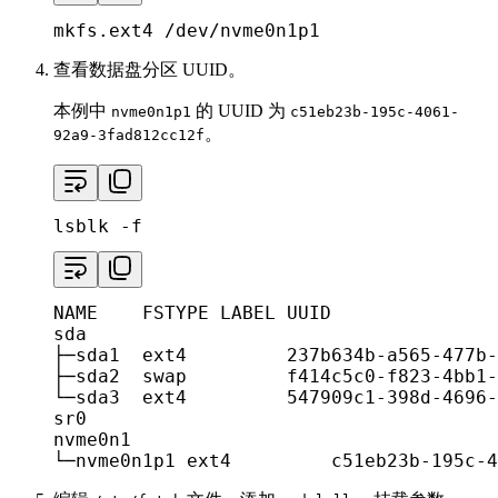
mkfs.ext4 /dev/nvme0n1p1
查看数据盘分区 UUID。
本例中
的 UUID 为
nvme0n1p1
c51eb23b-195c-4061-
。
92a9-3fad812cc12f
lsblk -f
NAME    FSTYPE LABEL UUID               
sda

├─sda1  ext4         237b634b-a565-477b-
├─sda2  swap         f414c5c0-f823-4bb1-
└─sda3  ext4         547909c1-398d-4696-
sr0

nvme0n1

└─nvme0n1p1 ext4         c51eb23b-195c-4