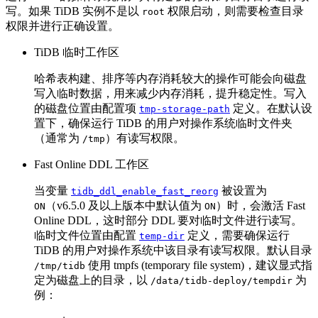
写。如果 TiDB 实例不是以
权限启动，则需要检查目录
root
权限并进行正确设置。
TiDB 临时工作区
哈希表构建、排序等内存消耗较大的操作可能会向磁盘
写入临时数据，用来减少内存消耗，提升稳定性。写入
的磁盘位置由配置项
定义。在默认设
tmp-storage-path
置下，确保运行 TiDB 的用户对操作系统临时文件夹
（通常为
）有读写权限。
/tmp
Fast Online DDL 工作区
当变量
被设置为
tidb_ddl_enable_fast_reorg
（v6.5.0 及以上版本中默认值为
）时，会激活 Fast
ON
ON
Online DDL，这时部分 DDL 要对临时文件进行读写。
临时文件位置由配置
定义，需要确保运行
temp-dir
TiDB 的用户对操作系统中该目录有读写权限。默认目录
使用 tmpfs (temporary file system)，建议显式指
/tmp/tidb
定为磁盘上的目录，以
为
/data/tidb-deploy/tempdir
例：