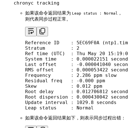
chronyc tracking
如果该命令返回结果为
，
Leap status : Normal
则代表同步过程正常。
Reference ID    : 5EC69F0A (ntp1.tim
Stratum         : 2

Ref time (UTC)  : Thu May 20 15:19:0
System time     : 0.000022151 second
Last offset     : -0.000041040 secon
RMS offset      : 0.000053422 second
Frequency       : 2.286 ppm slow

Residual freq   : -0.000 ppm

Skew            : 0.012 ppm

Root delay      : 0.012706812 second
Root dispersion : 0.000430042 second
Update interval : 1029.8 seconds

Leap status     : Normal
如果该命令返回结果如下，则表示同步过程出错：