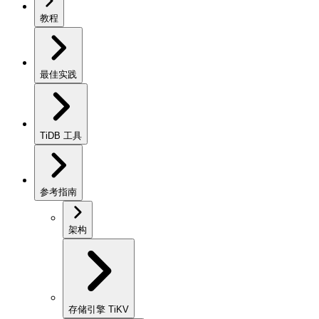
教程
最佳实践
TiDB 工具
参考指南
架构
存储引擎 TiKV