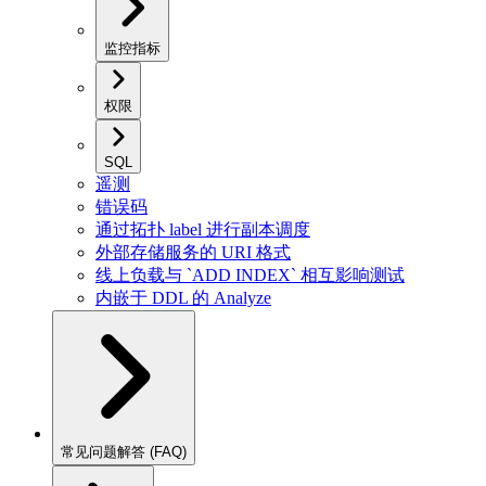
监控指标
权限
SQL
遥测
错误码
通过拓扑 label 进行副本调度
外部存储服务的 URI 格式
线上负载与 `ADD INDEX` 相互影响测试
内嵌于 DDL 的 Analyze
常见问题解答 (FAQ)