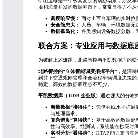
矿山运输是一个极其复杂的动态场景，涉及车
境和海量并发的数据冲击下，常常显得力不从
调度响应慢：
面对上百台车辆的实时位
安全隐患大：
人员、车辆、环境数据无
数据孤岛化：
各类感知设备数据分散，
联合方案：专业应用与数据底座
为破解上述难题，北路智控与平凯数据库的联
北路智控的“立体智能调度指挥平台”
，是深耕
到井下交通规则管理和全流程车辆调度决策的
稳定、高效的数据底座必不可少。
平凯数据库（TiDB 企业版）
通过强大的分布式
海量数据“接得住”：
凭借在线水平扩展
与处理需求。
复杂调度“算得快”：
基于高效的数据处
性与高效率。经测试，系统能在秒级时
实时分析“看得清”：
HTAP 能力支持