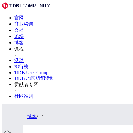
官网
商业咨询
文档
论坛
博客
课程
活动
排行榜
TiDB User Group
TiDB 地区组织活动
贡献者专区
社区准则
博客
/
...
/