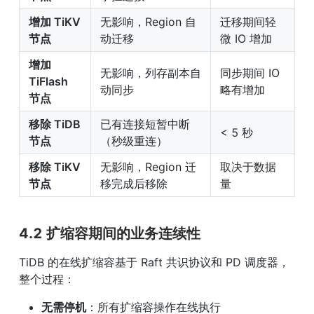
增加 TiKV 
无影响，Region 自
迁移期间轻
节点
动迁移
微 IO 增加
增加 
无影响，列存副本自
同步期间 IO 
TiFlash 
动同步
略有增加
节点
移除 TiDB 
已有连接短暂中断
< 5 秒
节点
（秒级重连）
移除 TiKV 
无影响，Region 迁
取决于数据
节点
移完成后移除
量
4.2 扩缩容期间的业务连续性
TiDB 的在线扩缩容基于 Raft 共识协议和 PD 调度器，
整个过程：
无需停机
：所有扩缩容操作在线执行