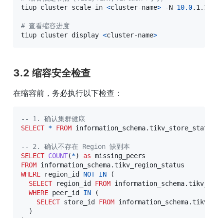
tiup cluster scale-in 
<
cluster-name
>
 -N 
10.0
.1.11:
# 查看缩容进度
tiup cluster display 
<
cluster-name
>
3.2 缩容安全检查
在缩容前，务必执行以下检查：
-- 1. 确认集群健康
SELECT
*
FROM
 information_schema
.
tikv_store_status
-- 2. 确认不存在 Region 缺副本
SELECT
COUNT
(
*
)
as
FROM
 information_schema
.
WHERE
 region_id 
NOT
IN
(
SELECT
 region_id 
FROM
 information_schema
.
tikv_reg
WHERE
 peer_id 
IN
(
SELECT
 store_id 
FROM
 information_schema
.
tikv_s
)