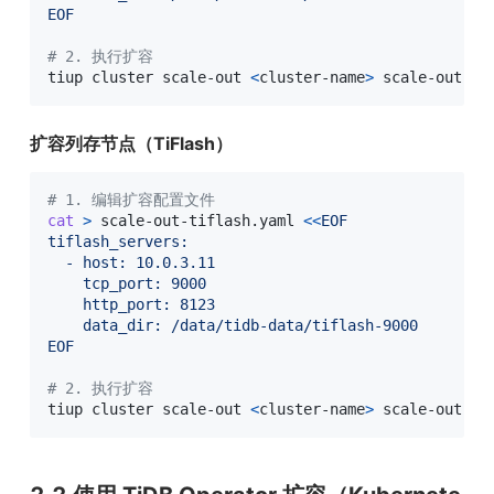
EOF
# 2. 执行扩容
tiup cluster scale-out 
<
cluster-name
>
 scale-out-ti
扩容列存节点（TiFlash）
# 1. 编辑扩容配置文件
cat
>
 scale-out-tiflash.yaml 
<<
EOF

tiflash_servers:

  - host: 10.0.3.11

    tcp_port: 9000

    http_port: 8123

    data_dir: /data/tidb-data/tiflash-9000

EOF
# 2. 执行扩容
tiup cluster scale-out 
<
cluster-name
>
 scale-out-ti