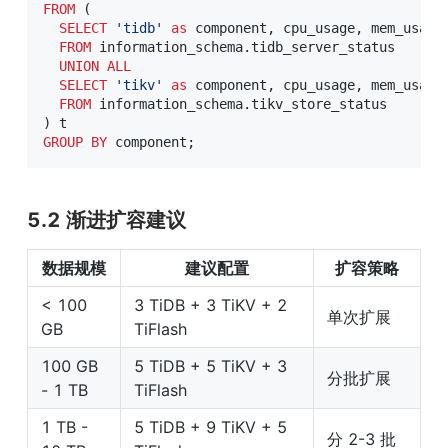
FROM
(
SELECT
'tidb'
as
 component
,
 cpu_usage
,
 mem_usage
FROM
 information_schema
.
tidb_server_status

UNION
ALL
SELECT
'tikv'
as
 component
,
 cpu_usage
,
 mem_usage
FROM
 information_schema
.
)
GROUP
BY
 component
;
5.2 渐进扩容建议
数据规模
建议配置
扩容策略
< 100 
3 TiDB + 3 TiKV + 2 
单次扩展
GB
TiFlash
100 GB 
5 TiDB + 5 TiKV + 3 
分批扩展
- 1 TB
TiFlash
1 TB - 
5 TiDB + 9 TiKV + 5 
分 2-3 批