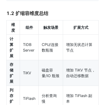
1.2 扩缩容维度总结
维
组件
触发场景
扩展方式
度
计
算
TiDB 
CPU/连接
增加无状态计算
扩
Server
数瓶颈
节点
展
存
储
磁盘容
增加 TiKV 节点，
TiKV
扩
量/IO 瓶颈
自动迁移数据
展
列
存
分析查询
增加 TiFlash 副
TiFlash
扩
慢
本