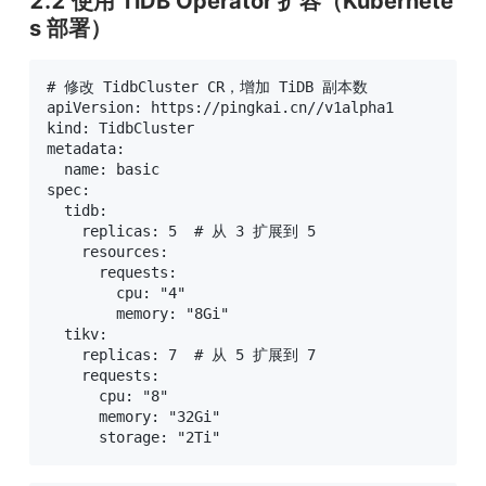
2.2 使用 TiDB Operator 扩容（Kubernete
s 部署）
# 修改 TidbCluster CR，增加 TiDB 副本数

apiVersion: https://pingkai.cn//v1alpha1

kind: TidbCluster

metadata:

  name: basic

spec:

  tidb:

    replicas: 5  # 从 3 扩展到 5

    resources:

      requests:

        cpu: "4"

        memory: "8Gi"

  tikv:

    replicas: 7  # 从 5 扩展到 7

    requests:

      cpu: "8"

      memory: "32Gi"

      storage: "2Ti"