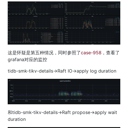
这是怀疑是第五种情况，同时参照了
case-958
，查看了
grafana对应的监控
tidb-smk-tikv-details→Raft IO→apply log duration
和tidb-smk-tikv-details→Raft propose→apply wait 
duration