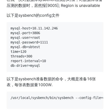
压测的数据时，居然报[9005]; Region is unavailable
以下是sysbench的config文件
mysql-host=10.11.142.246

mysql-port=3806

mysql-user=root

mysql-password=1111

mysql-db=sbtest

time=120

threads=300

report-interval=10

db-driver=mysql
以下是sysbench准备数据的命令，大概是准备16张
表，每张表数据量1000W.
/usr/local/sysbench/bin/sysbench --config-file=conf