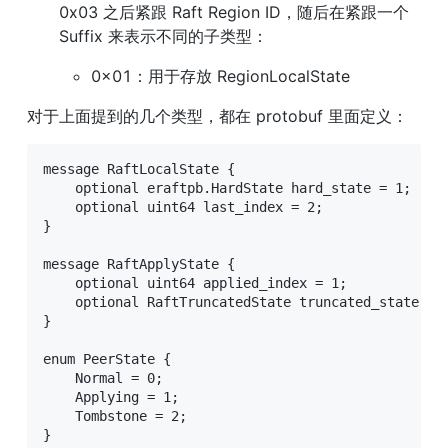
0x03 之后紧跟 Raft Region ID，随后在紧跟一个 
Suffix 来表示不同的子类型：
0x01：用于存放 RegionLocalState
对于上面提到的几个类型，都在 protobuf 里面定义：
message RaftLocalState {

    optional eraftpb.HardState hard_state = 1;

    optional uint64 last_index = 2;

}

message RaftApplyState {

    optional uint64 applied_index = 1;

    optional RaftTruncatedState truncated_state = 2
}

enum PeerState {

    Normal = 0;

    Applying = 1;

    Tombstone = 2;

}
