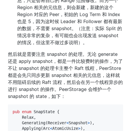
息，只是会将自己的 Range 范围修改。而另一个 
Region 相关的元信息，则会新建，新建的这个 
Region 对应的 Peer，初始的 Log Term 和 Index 
也是 5，因为这时候 Leader 和 Follower 都有最新
的数据，不需要 snapshot。（注意：实际 Split 的
情况非常的复杂，有可能也会出现发送 snapshot 
的情况，但这里不做过多说明）。
然后就是需要注意 snapshot 的处理。无论 generate 
还是 apply snapshot，都是一件比较费时的操作，为了
不让 snapshot 的处理卡主整个 Raft 线程，PeerStore 
都是会先只同步更新 snapshot 相关的元信息，这样就
不用阻碍后续的 Raft 流程，然后会在另一个线程异步的
进行 snapshot 的操作。PeerStorage 会维护一个 
snapshot 的 state，如下：
pub
enum
SnapState
{
Relax
,
Generating
(
Receiver
<
Snapshot
>
)
,
Applying
(
Arc
<
AtomicUsize
>
)
,