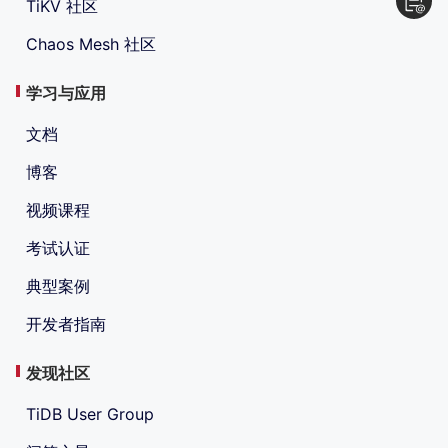
TiKV 社区
Chaos Mesh 社区
学习与应用
文档
博客
视频课程
考试认证
典型案例
开发者指南
发现社区
TiDB User Group