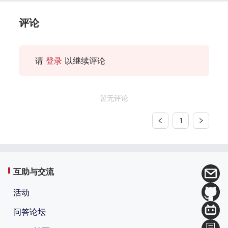
评论
请
登录
以继续评论
暂无评论
1
互助与交流
活动
问答论坛