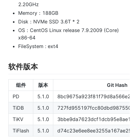
2.20GHz
Memory：188GB
Disk：NVMe SSD 3.6T * 2
OS：CentOS Linux release 7.9.2009 (Core) 
x86-64
FileSystem : ext4
软件版本
组件
版本
Git Hash
PD
5.1.0
8bc9675a923f81f79d8a566e208c
TiDB
5.1.0
727fd955197fcc80dbd9875504a
TiKV
5.1.0
3bbe9da7623dcf1dcb95e8ae18a
TiFlash
5.1.0
d74c23e6ee8ee3255a167ae25b6