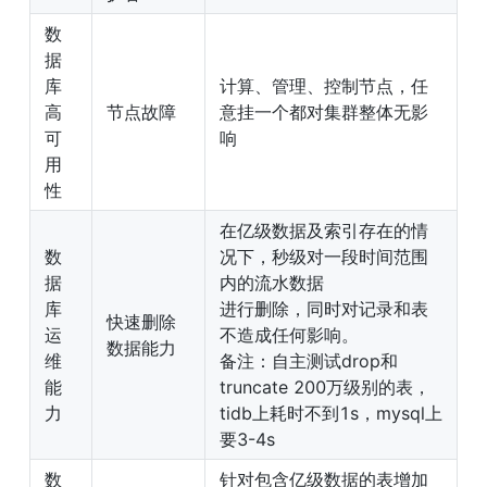
数
据
库
计算、管理、控制节点，任
高
节点故障
意挂一个都对集群整体无影
可
响
用
性
在亿级数据及索引存在的情
数
况下，秒级对一段时间范围
据
内的流水数据

库
进行删除，同时对记录和表
快速删除
运
不造成任何影响。

数据能力
维
备注：自主测试drop和
能
truncate 200万级别的表，

力
tidb上耗时不到1s，mysql上
要3-4s
数
针对包含亿级数据的表增加