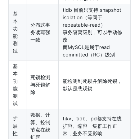
tidb 目前只支持 snapshot 
基
isolation（等同于
本
分布式事
repeatable-read）

功
务读写强
事务隔离级别，可以手动修
能
一致
改

测
而MySQL是属于read 
试
committed（RC）级别
基
本
死锁检测
功
能检测到死锁并解除死锁，
与死锁解
能
默认是悲观锁
除
测
试
数据、计
扩
tikv、tidb、pd都支持在线
算、控制
展
扩容、缩容，集群工作正
节点在线
性
常，业务不受影响
扩容