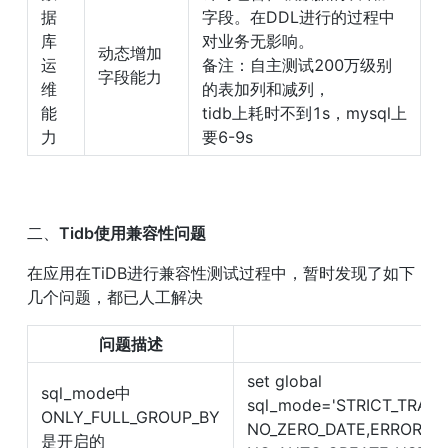
据
字段。在DDL进行的过程中
库
对业务无影响。

动态增加
运
备注：自主测试200万级别
字段能力
维
的表加列和减列，

能
tidb上耗时不到1s，mysql上
力
要6-9s
二、
Tidb使用兼容性问题
在应用在TiDB进行兼容性测试过程中，暂时发现了如下
几个问题，都已人工解决
问题描述
跟
set global 
sql_mode中
sql_mode='STRICT_TRANS
ONLY_FULL_GROUP_BY
NO_ZERO_DATE,ERROR_FOR
是开启的