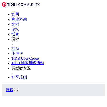
官网
商业咨询
文档
论坛
博客
课程
活动
排行榜
TiDB User Group
TiDB 地区组织活动
贡献者专区
社区准则
博客
/
...
/