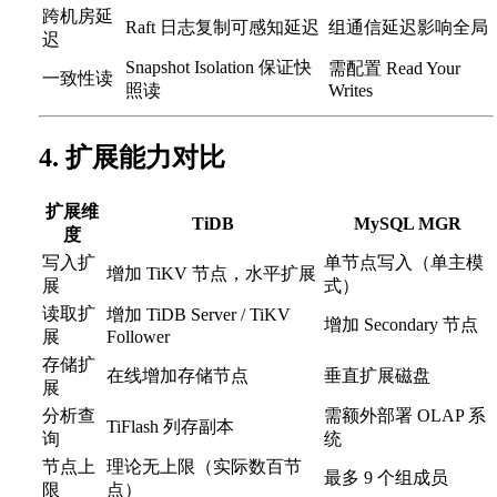
跨机房延
Raft 日志复制可感知延迟
组通信延迟影响全局
迟
Snapshot Isolation 保证快
需配置 Read Your
一致性读
照读
Writes
4. 扩展能力对比
扩展维
TiDB
MySQL MGR
度
写入扩
单节点写入（单主模
增加 TiKV 节点，水平扩展
展
式）
读取扩
增加 TiDB Server / TiKV
增加 Secondary 节点
展
Follower
存储扩
在线增加存储节点
垂直扩展磁盘
展
分析查
需额外部署 OLAP 系
TiFlash 列存副本
询
统
节点上
理论无上限（实际数百节
最多 9 个组成员
限
点）