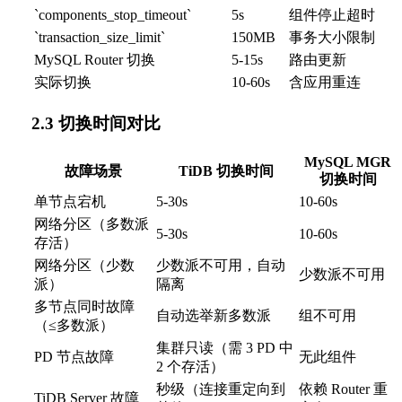
`components_stop_timeout`
5s
组件停止超时
`transaction_size_limit`
150MB
事务大小限制
MySQL Router 切换
5-15s
路由更新
实际切换
10-60s
含应用重连
2.3 切换时间对比
MySQL MGR
故障场景
TiDB 切换时间
切换时间
单节点宕机
5-30s
10-60s
网络分区（多数派
5-30s
10-60s
存活）
网络分区（少数
少数派不可用，自动
少数派不可用
派）
隔离
多节点同时故障
自动选举新多数派
组不可用
（≤多数派）
集群只读（需 3 PD 中
PD 节点故障
无此组件
2 个存活）
秒级（连接重定向到
依赖 Router 重
TiDB Server 故障