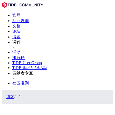
官网
商业咨询
文档
论坛
博客
课程
活动
排行榜
TiDB User Group
TiDB 地区组织活动
贡献者专区
社区准则
博客
/
...
/