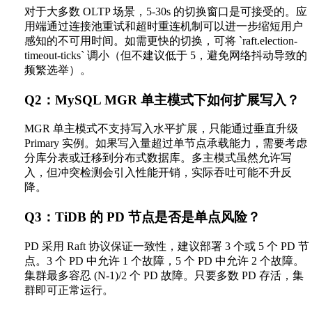
对于大多数 OLTP 场景，5-30s 的切换窗口是可接受的。应
用端通过连接池重试和超时重连机制可以进一步缩短用户
感知的不可用时间。如需更快的切换，可将 `raft.election-
timeout-ticks` 调小（但不建议低于 5，避免网络抖动导致的
频繁选举）。
Q2：MySQL MGR 单主模式下如何扩展写入？
MGR 单主模式不支持写入水平扩展，只能通过垂直升级
Primary 实例。如果写入量超过单节点承载能力，需要考虑
分库分表或迁移到分布式数据库。多主模式虽然允许写
入，但冲突检测会引入性能开销，实际吞吐可能不升反
降。
Q3：TiDB 的 PD 节点是否是单点风险？
PD 采用 Raft 协议保证一致性，建议部署 3 个或 5 个 PD 节
点。3 个 PD 中允许 1 个故障，5 个 PD 中允许 2 个故障。
集群最多容忍 (N-1)/2 个 PD 故障。只要多数 PD 存活，集
群即可正常运行。