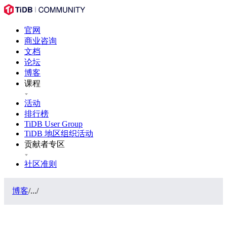
官网
商业咨询
文档
论坛
博客
课程
活动
排行榜
TiDB User Group
TiDB 地区组织活动
贡献者专区
社区准则
博客
/
...
/