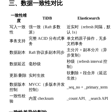
三、数据一致性对比
一致性维
TiDB
Elasticsearch
度
写入一致
强一致（Raft 多数
近实时（refresh 间隔，默
性
派）
认 1s）
完整 ACID 分布式事
单文档原子操作，无多
事务支持
务
文档事务
主分片 + 副本分片（异
数据副本
Raft 协议多副本同步
步复制）
秒级（refresh interval 控
数据延迟
毫秒级
制）
软删除 + 段合并（延迟
更新/删除
实时生效
生效）
数据版本
MVCC（多版本并发
_seq_no + _primary_term
控制
控制）
一致性校
内置 checksum
_count API、_search API
验