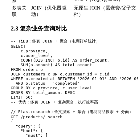
索
多表关
JOIN（优化器驱
无原生 JOIN（需嵌套/父子文
联
动）
档）
2.3 复杂业务查询对比
-- TiDB：多表 JOIN + 聚合（电商订单统计）

SELECT

    c.province,

    c.user_level,

    COUNT(DISTINCT o.id) AS order_count,

    SUM(o.amount) AS total_amount

FROM orders o

JOIN customers c ON o.customer_id = c.id

WHERE o.created_at BETWEEN '2026-01-01' AND '2026-06
  AND o.status = 'completed'

GROUP BY c.province, c.user_level

ORDER BY total_amount DESC

LIMIT 50;

// Elasticsearch：全文搜索 + 聚合（电商商品搜索 + 分面）

GET /products/_search

{

  "query": {

    "bool": {

      "must": [
