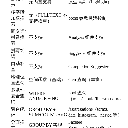
无内置支持
原生高亮（highlight）
示
多字段
无（FULLTEXT 不
加权搜
boost 参数灵活控制
支持权重）
索
同义词/
拼音搜
不支持
Analysis 组件支持
索
拼写纠
不支持
Suggester 组件支持
错
自动补
不支持
Completion Suggester
全
地理位
空间函数（基础）
Geo 查询（丰富）
置查询
多条件
bool 查询
WHERE +
复合查
AND/OR + NOT
（must/should/filter/must_not）
询
聚合统
Aggregations（terms、
GROUP BY +
SUM/COUNT/AVG
计
date_histogram、nested 等）
分面搜
Faceted
GROUP BY 实现
Search（Aggregations）