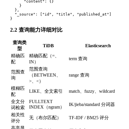
      "content": {}

    }

  },

  "_source": ["id", "title", "published_at"]

2.2 查询能力详细对比
查询类
TiDB
Elasticsearch
型
精确匹
精确匹配（=、
term 查询
配
IN）
范围查询
范围查
（BETWEEN、
range 查询
询
>、<）
模糊匹
LIKE、全文索引
match、fuzzy、wildcard
配
全文分
FULLTEXT
IK/jieba/standard 分词器
INDEX（ngram）
词检索
相关性
无（布尔匹配）
TF-IDF / BM25 评分
评分
高亮显