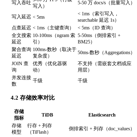
写入吞吐
5-50 万 docs/s（批量写入）
写入）
< 1ms（索引写入，
写入延迟
< 5ms
searchable 延迟 1s）
点查延迟
< 1ms（主键查询）
< 5ms（ID 查询）
全文搜索
10-100ms（ngram 索
5-50ms（倒排索引 +
延迟
引）
BM25）
聚合查询
100ms-数秒（取决于
50ms-数秒（Aggregations）
延迟
复杂度）
JOIN 查
优秀（优化器驱
不支持（需嵌套文档或应
询
动）
用层）
并发连接
千级
千级
数
4.2 存储效率对比
存储
TiDB
Elasticsearch
指标
存储
行存 + 列存
倒排索引 + 列存（doc_values）
模型
（TiFlash）