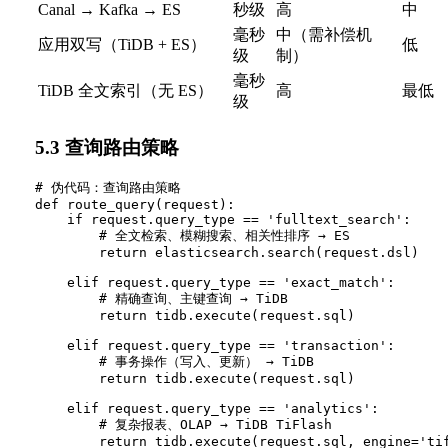
Canal → Kafka → ES
秒级
高
中
毫秒
中（需补偿机
应用双写（TiDB + ES）
低
级
制）
毫秒
TiDB 全文索引（无 ES）
高
最低
级
5.3 查询路由策略
# 伪代码：查询路由策略

def route_query(request):

    if request.query_type == 'fulltext_search':

        # 全文检索、模糊搜索、相关性排序 → ES

        return elasticsearch.search(request.dsl)

    elif request.query_type == 'exact_match':

        # 精确查询、主键查询 → TiDB

        return tidb.execute(request.sql)

    elif request.query_type == 'transaction':

        # 事务操作（写入、更新） → TiDB

        return tidb.execute(request.sql)

    elif request.query_type == 'analytics':

        # 复杂报表、OLAP → TiDB TiFlash

        return tidb.execute(request.sql, engine='tif