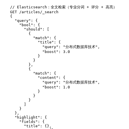
// Elasticsearch：全文检索（专业分词 + 评分 + 高亮）

GET /articles/_search

{

  "query": {

    "bool": {

      "should": [

        {

          "match": {

            "title": {

              "query": "分布式数据库技术",

              "boost": 3.0

            }

          }

        },

        {

          "match": {

            "content": {

              "query": "分布式数据库技术",

              "boost": 1.0

            }

          }

        }

      ]

    }

  },

  "highlight": {

    "fields": {

      "title": {},
