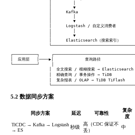
                │         │                         
                │         ▼                         
                │      Kafka                        
                │         │                         
                │         ▼                         
                │      Logstash / 自定义消费者         
                │         │                         
                │         ▼                         
                │      Elasticsearch（搜索索引）       
                └───────────────────────────────────
┌──────────┐     ┌──────────────────────────────────
│  应用层   │────▶│             查询路径               
└──────────┘     │                                  
                │  全文搜索 / 模糊搜索 → Elasticsearch  
                │  精确查询 / 事务操作 → TiDB           
                │  复杂报表 / OLAP → TiDB TiFlash     
5.2 数据同步方案
复杂
同步方案
延迟
可靠性
度
高（CDC 保证不
TiCDC → Kafka → Logstash
秒级
中
→ ES
丢）