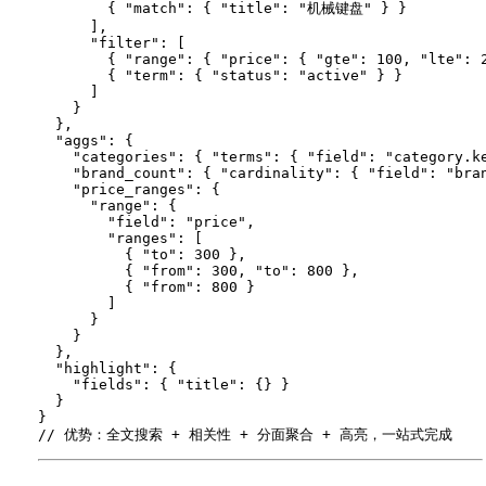
        { "match": { "title": "机械键盘" } }

      ],

      "filter": [

        { "range": { "price": { "gte": 100, "lte": 2
        { "term": { "status": "active" } }

      ]

    }

  },

  "aggs": {

    "categories": { "terms": { "field": "category.ke
    "brand_count": { "cardinality": { "field": "bran
    "price_ranges": {

      "range": {

        "field": "price",

        "ranges": [

          { "to": 300 },

          { "from": 300, "to": 800 },

          { "from": 800 }

        ]

      }

    }

  },

  "highlight": {

    "fields": { "title": {} }

  }

}
