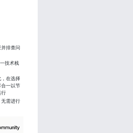
应并排查问
单一技术栈
此，在选择
库合一以节
运行
，无需进行