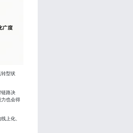
点转型状
时链路决
能力也会得
的线上化、