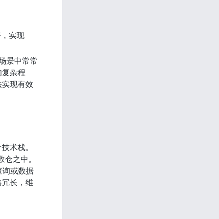
，实现 
用场景中常常
的复杂程
法实现有效
个技术栈。
 数仓之中。
查询或数据
路冗长，维