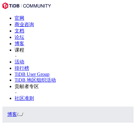
官网
商业咨询
文档
论坛
博客
课程
活动
排行榜
TiDB User Group
TiDB 地区组织活动
贡献者专区
社区准则
博客
/
...
/