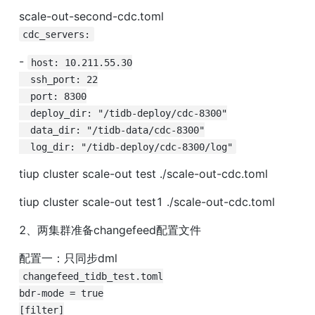
cdc_servers:
- 
host: 10.211.55.30

  ssh_port: 22

  port: 8300

  deploy_dir: "/tidb-deploy/cdc-8300"

  data_dir: "/tidb-data/cdc-8300"

  log_dir: "/tidb-deploy/cdc-8300/log"
tiup cluster scale-out test ./scale-out-cdc.toml
tiup cluster scale-out test1 ./scale-out-cdc.toml
2、两集群准备changefeed配置文件
changefeed_tidb_test.toml

bdr-mode = true

[filter]
