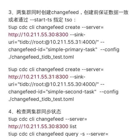
3、两集群同时创建changefeed，创建前保证数据一致
或者通过 --start-ts 指定 tso：

tiup cdc cli changefeed create --server=
http://10.211.55.30:8300
 --sink-
uri="tidb://root:@10.211.55.31:4000/" --
changefeed-id="simple-primary-task"  --config 
./changefeed_tidb_test.toml
tiup cdc cli changefeed create --server=
http://10.211.55.31:8300
 --sink-
uri="tidb://root:@10.211.55.30:4000/" --
changefeed-id="simple-second-task"  --config 
./changefeed_tidb_test.toml
4、检查两集群同步状态

tiup cdc cli changefeed --server=
http://10.211.55.30:8300
 list

tiup cdc cli changefeed query -s --server=