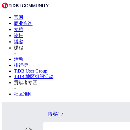
官网
商业咨询
文档
论坛
博客
课程
活动
排行榜
TiDB User Group
TiDB 地区组织活动
贡献者专区
社区准则
博客
/
...
/