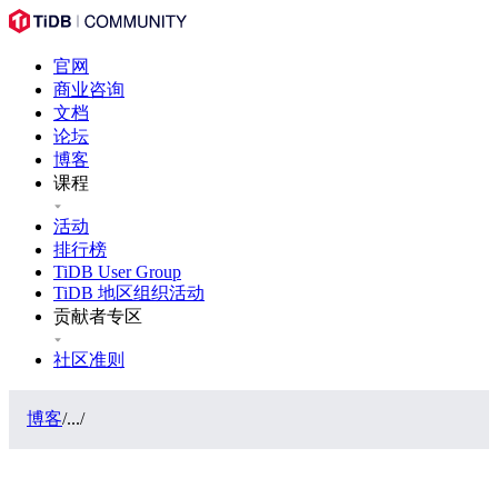
官网
商业咨询
文档
论坛
博客
课程
活动
排行榜
TiDB User Group
TiDB 地区组织活动
贡献者专区
社区准则
博客
/
...
/