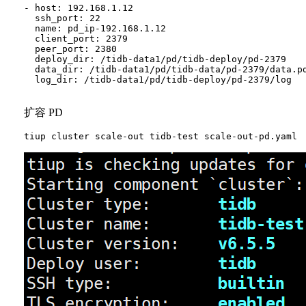
- host: 192.168.1.12

  ssh_port: 22

  name: pd_ip-192.168.1.12

  client_port: 2379

  peer_port: 2380

  deploy_dir: /tidb-data1/pd/tidb-deploy/pd-2379

  data_dir: /tidb-data1/pd/tidb-data/pd-2379/data.pd
  log_dir: /tidb-data1/pd/tidb-deploy/pd-2379/log

扩容 PD