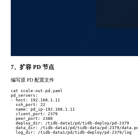
7、扩容 PD 节点
编写原 PD 配置文件
cat scale-out-pd.yaml

pd_servers:

- host: 192.168.1.11

  ssh_port: 22

  name: pd_ip-192.168.1.11

  client_port: 2379

  peer_port: 2380

  deploy_dir: /tidb-data1/pd/tidb-deploy/pd-2379

  data_dir: /tidb-data1/pd/tidb-data/pd-2379/data.pd
  log_dir: /tidb-data1/pd/tidb-deploy/pd-2379/log
