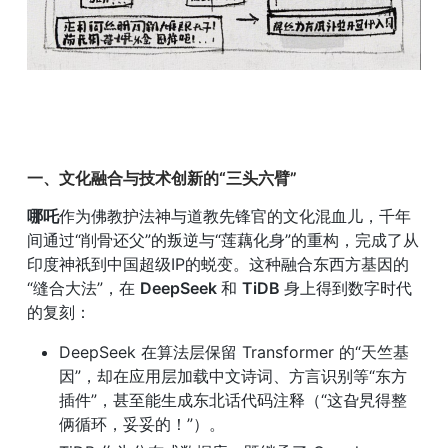
一、文化融合与技术创新的“三头六臂”
哪吒
作为佛教护法神与道教先锋官的文化混血儿，千年
间通过“削骨还父”的叛逆与“莲藕化身”的重构，完成了从
印度神祇到中国超级IP的蜕变。这种融合东西方基因的
“缝合大法”，在 
DeepSeek 
和 
TiDB 
身上得到数字时代
的复刻：
DeepSeek 在算法层保留 Transformer 的“天竺基
因”，却在应用层加载中文诗词、方言识别等“东方
插件”，甚至能生成东北话代码注释（“这旮旯得整
俩循环，妥妥的！”）。