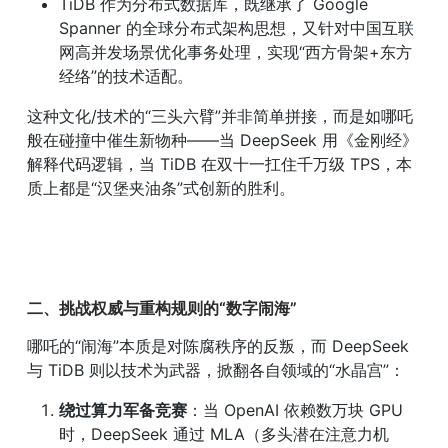
TiDB 作为分布式数据库，既继承了 Google 
Spanner 的全球分布式架构思想，又针对中国互联
网高并发场景优化事务处理，实现“西方骨架+东方
经络”的技术适配。
这种文化/技术的“三头六臂”并非简单拼接，而是如哪吒
般在碰撞中催生新物种——当 DeepSeek 用《金刚经》
解释代码逻辑，当 TiDB 在双十一扛住千万级 TPS，本
质上都是“汉堡夹油条”式创新的胜利。
二、挑战权威与重构规则的“数字闹海”
哪吒的“闹海”本质是对陈腐秩序的反叛，而 DeepSeek 
与 TiDB 则以技术为武器，掀翻各自领域的“水晶宫”：
绕过算力军备竞赛
：当 OpenAI 依赖数万块 GPU 
时，DeepSeek 通过 MLA（多头潜在注意力机