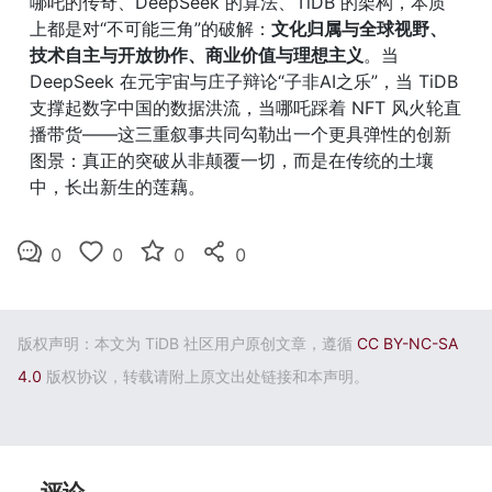
哪吒的传奇、DeepSeek 的算法、TiDB 的架构，本质
上都是对“不可能三角”的破解：
文化归属与全球视野、
技术自主与开放协作、商业价值与理想主义
。当 
DeepSeek 在元宇宙与庄子辩论“子非AI之乐”，当 TiDB 
支撑起数字中国的数据洪流，当哪吒踩着 NFT 风火轮直
播带货——这三重叙事共同勾勒出一个更具弹性的创新
图景：真正的突破从非颠覆一切，而是在传统的土壤
中，长出新生的莲藕。
0
0
0
0
版权声明：本文为 TiDB 社区用户原创文章，遵循
CC BY-NC-SA
4.0
版权协议，转载请附上原文出处链接和本声明。