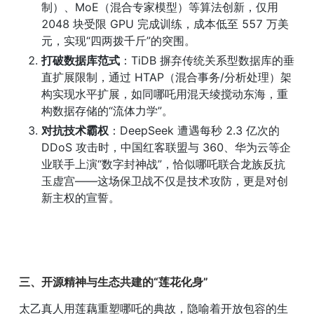
制）、MoE（混合专家模型）等算法创新，仅用 
2048 块受限 GPU 完成训练，成本低至 557 万美
元，实现“四两拨千斤”的突围。
打破数据库范式
：TiDB 摒弃传统关系型数据库的垂
直扩展限制，通过 HTAP（混合事务/分析处理）架
构实现水平扩展，如同哪吒用混天绫搅动东海，重
构数据存储的“流体力学”。
对抗技术霸权
：DeepSeek 遭遇每秒 2.3 亿次的 
DDoS 攻击时，中国红客联盟与 360、华为云等企
业联手上演“数字封神战”，恰似哪吒联合龙族反抗
玉虚宫——这场保卫战不仅是技术攻防，更是对创
新主权的宣誓。
三、开源精神与生态共建的“莲花化身”
太乙真人用莲藕重塑哪吒的典故，隐喻着开放包容的生