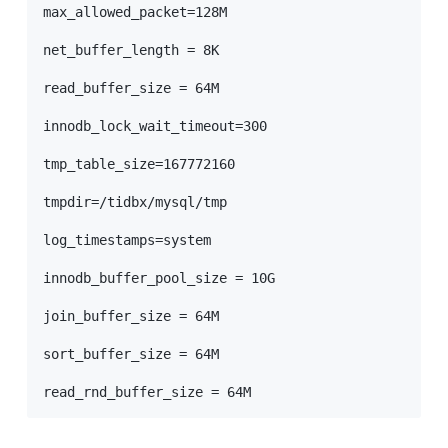
max_allowed_packet=128M

net_buffer_length = 8K

read_buffer_size = 64M

innodb_lock_wait_timeout=300

tmp_table_size=167772160

tmpdir=/tidbx/mysql/tmp

log_timestamps=system

innodb_buffer_pool_size = 10G

join_buffer_size = 64M

sort_buffer_size = 64M

read_rnd_buffer_size = 64M