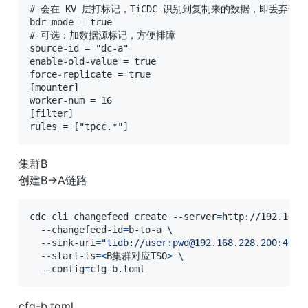
# 会在 KV 层打标记，TiCDC 识别到复制来的数据，即丢弃该
bdr-mode = true

# 可选：加数据源标记，方便排障

source-id = "dc-a"

enable-old-value = true

force-replicate = true

[mounter]

worker-num = 16

[filter]

rules = ["tpcc.*"]
集群B

创建B->A链路
cdc cli changefeed create --server
=
http://192.168.
  --changefeed-id
=
b-to-a 
\
  --sink-uri
=
"tidb://user:pwd@192.168.228.200:4000
  --start-ts
=
<
B集群对应TSO
>
\
  --config
=
cfg-b.toml
cfg-b.toml