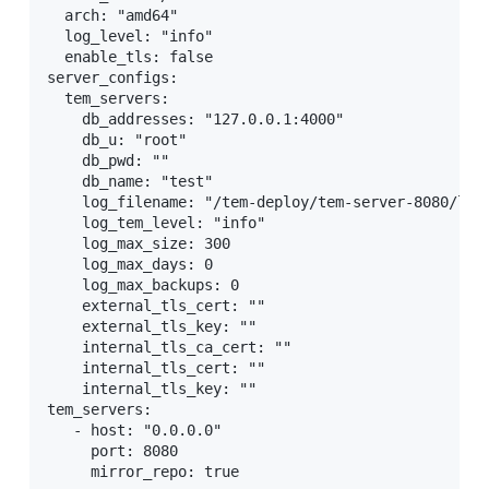
  arch: "amd64"

  log_level: "info"

  enable_tls: false

server_configs:

  tem_servers:

    db_addresses: "127.0.0.1:4000"     

    db_u: "root"

    db_pwd: ""

    db_name: "test"

    log_filename: "/tem-deploy/tem-server-8080/log/
    log_tem_level: "info"

    log_max_size: 300

    log_max_days: 0

    log_max_backups: 0

    external_tls_cert: ""

    external_tls_key: ""

    internal_tls_ca_cert: ""

    internal_tls_cert: ""

    internal_tls_key: ""

tem_servers:

   - host: "0.0.0.0"

     port: 8080

     mirror_repo: true