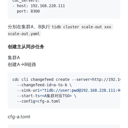
cdc_servers: 

- host: 192.168.228.111 

  port: 8300
分别在集群A、B执行
tidb cluster scale-out xxx 
scale-out.yaml
创建主从同步任务
集群A

创建A->B链路
cdc cli changefeed create --server
=
http://192.168.
  --changefeed-id
=
a-to-b 
\
  --sink-uri
=
"tidb://user:pwd@192.168.228.111:4000
  --start-ts
=
<
A集群对应TSO
>
\
  --config
=
cfg-a.toml
cfg-a.toml