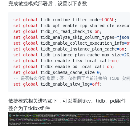
完成敏捷模式部署后，设置以下参数
set
global
 tidb_runtime_filter_mode
=
LOCAL
;
set
global
 tidb_opt_enable_mpp_shared_cte_executio
set
global
 tidb_rc_read_check_ts
=
on
;
set
global
 tidb_analyze_skip_column_types
=
"json,bl
set
global
 tidb_enable_collect_execution_info
=
off
;
set
global
 tidb_enable_instance_plan_cache
=
on
;
set
global
 tidb_instance_plan_cache_max_size
=
2
GiB
;
set
global
 tidbx_enable_tikv_local_call
=
on
;
set
global
 tidbx_enable_pd_local_call
=
on
;
set
global
 tidb_schema_cache_size
=
0
;
-- 是否持久化到集群：否，仅作用于当前连接的 TiDB 实例  
set
global
 tidb_enable_slow_log
=
off
;
敏捷模式相关进程如下，可以看到tikv、tidb、pd组件