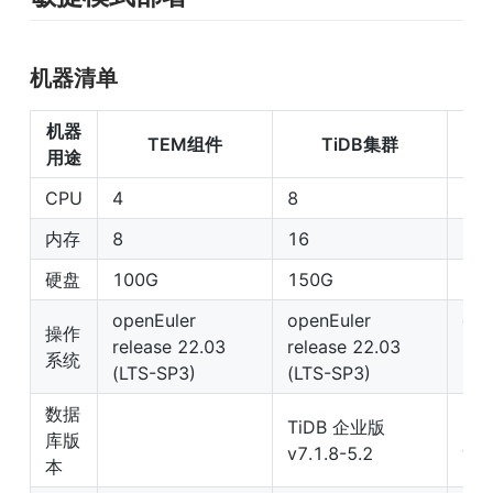
机器清单
机器
TEM组件
TiDB集群
用途
CPU
4
8
8
内存
8
16
16
硬盘
100G
150G
15
openEuler 
openEuler 
ope
操作
release 22.03 
release 22.03 
rel
系统
(LTS-SP3)
(LTS-SP3)
(LT
数据
TiDB 企业版 
MY
库版
v7.1.8-5.2
v8.
本