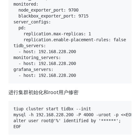
monitored:

  node_exporter_port: 9700

  blackbox_exporter_port: 9715

server_configs:

  pd:

    replication.max-replicas: 1

    replication.enable-placement-rules: false

tidb_servers:

  - host: 192.168.228.200

monitoring_servers:

  - host: 192.168.228.200

grafana_servers:

  - host: 192.168.228.200
进行集群初始化和root用户修密
tiup cluster start tidbx --init

mysql -h 192.168.228.200 -P 4000 -uroot -p <<EOF

alter user root@'%' identified by '******';

EOF