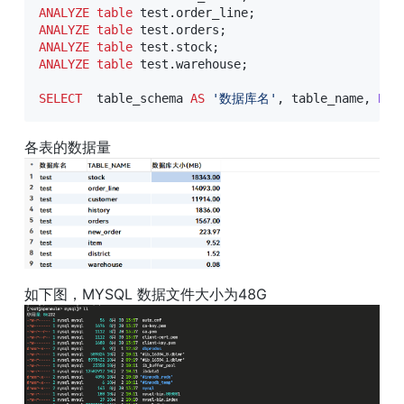
ANALYZE
table
 test
.
order_line
;
ANALYZE
table
 test
.
orders
;
ANALYZE
table
 test
.
stock
;
ANALYZE
table
 test
.
warehouse
;
SELECT
  table_schema 
AS
'数据库名'
,
 table_name
,
ROU