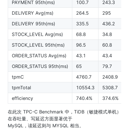
PAYMENT 95th(ms)
100.7
243.3
DELIVERY Avg(ms)
264.5
295
DELIVERY 95th(ms)
335.5
436.2
STOCK_LEVEL Avg(ms)
68.8
34.8
STOCK_LEVEL 95th(ms)
96.5
60.8
ORDER_STATUS Avg(ms)
43.1
43.4
ORDER_STATUS 95th(ms)
65
79.7
tpmC
4760.7
2408.9
tpmTotal
10554.3
5308.7
efficiency
740.4%
374.6%
在此次 TPC-C Benchmark 中，TiDB（敏捷模式单机）
在吞吐量、写延迟方面显著优于

MySQL，读延迟则与 MYSQL 相当。