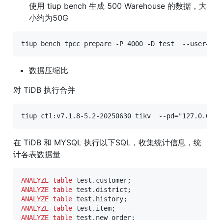
使用 tiup bench 生成 500 Warehouse 的数据，大
小约为50G
tiup bench tpcc prepare -P 4000 -D test  --user=ro
数据压缩比
对 TiDB 执行合并
tiup ctl:v7.1.8-5.2-20250630 tikv  --pd="127.0.0.1
在 TiDB 和 MYSQL 执行以下SQL，收集统计信息，统
计各表数据量
ANALYZE
table
 test
.
customer
;
ANALYZE
table
 test
.
district
;
ANALYZE
table
 test
.
history
;
ANALYZE
table
 test
.
item
;
ANALYZE
table
 test
.
new_order
;