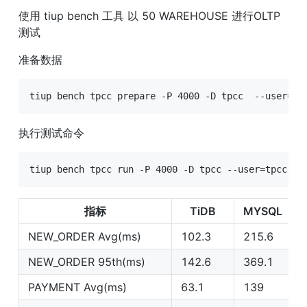
使用 tiup bench 工具 以 50 WAREHOUSE 进行OLTP
测试
准备数据
tiup bench tpcc prepare -P 4000 -D tpcc  --user=tp
执行测试命令
tiup bench tpcc run -P 4000 -D tpcc --user=tpcc --
指标
TiDB
MYSQL
NEW_ORDER Avg(ms)
102.3
215.6
NEW_ORDER 95th(ms)
142.6
369.1
PAYMENT Avg(ms)
63.1
139