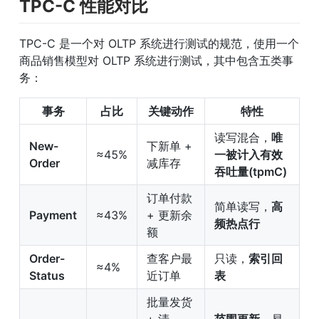
TPC-C 性能对比
TPC-C 是一个对 OLTP 系统进行测试的规范，使用一个
商品销售模型对 OLTP 系统进行测试，其中包含五类事
务：
事务
占比
关键动作
特性
读写混合，
唯
New-
下新单 + 
≈45%
一被计入有效
Order
减库存
吞吐量(tpmC)
订单付款 
简单读写，
高
Payment
≈43%
+ 更新余
频热点行
额
Order-
查客户最
只读，
索引回
≈4%
Status
近订单
表
批量发货 
+ 清 
范围更新
，易