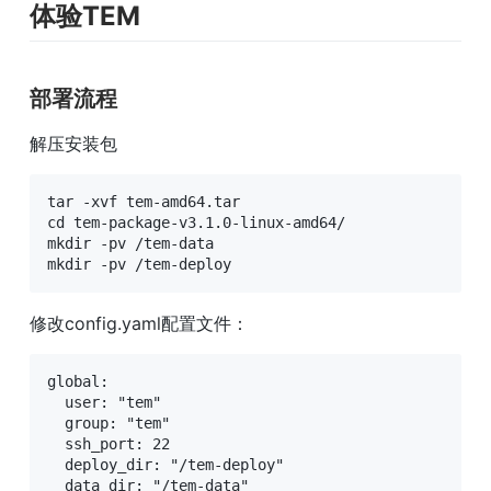
体验TEM
部署流程
解压安装包
tar -xvf tem-amd64.tar

cd tem-package-v3.1.0-linux-amd64/

mkdir -pv /tem-data

mkdir -pv /tem-deploy
修改config.yaml配置文件：
global:

  user: "tem"

  group: "tem"

  ssh_port: 22

  deploy_dir: "/tem-deploy"

  data_dir: "/tem-data"
