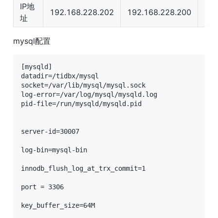
IP地
192.168.228.202
192.168.228.200
192
址
mysql配置
[mysqld]

datadir=/tidbx/mysql

socket=/var/lib/mysql/mysql.sock

log-error=/var/log/mysql/mysqld.log

pid-file=/run/mysqld/mysqld.pid

server-id=30007

log-bin=mysql-bin

innodb_flush_log_at_trx_commit=1

port = 3306

key_buffer_size=64M
