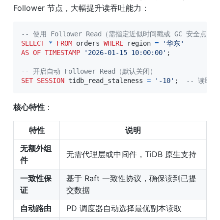
Follower 节点，大幅提升读吞吐能力：
-- 使用 Follower Read（需指定近似时间戳或 GC 安全点内
SELECT
*
FROM
 orders 
WHERE
 region 
=
'华东'
AS
OF
TIMESTAMP
'2026-01-15 10:00:00'
;
-- 开启自动 Follower Read（默认关闭）
SET
SESSION
 tidb_read_staleness 
=
'-10'
;
-- 读取 
核心特性
：
特性
说明
无额外组
无需代理层或中间件，TiDB 原生支持
件
一致性保
基于 Raft 一致性协议，确保读到已提
证
交数据
自动路由
PD 调度器自动选择最优副本读取