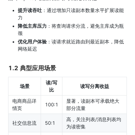
提升读吞吐
：通过增加只读副本数量水平扩展读能
力
降低主库压力
：将查询请求分流，避免主库成为瓶
颈
优化用户体验
：读请求就近路由到最近副本，降低
网络延迟
1.2 典型应用场景
读/写
场景
读写分离收益
比
电商商品详
显著，读副本可承载绝大
100:1
情页
部分流量
高，关注列表/消息列表均
社交信息流
50:1
为读密集