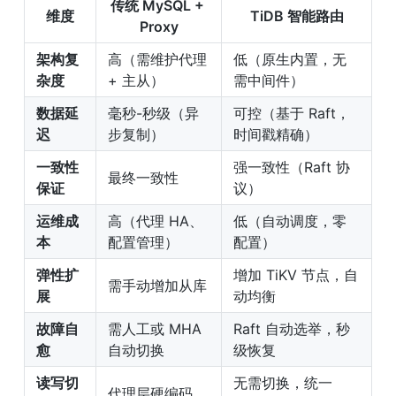
传统 MySQL + 
维度
TiDB 智能路由
Proxy
架构复
高（需维护代理 
低（原生内置，无
杂度
+ 主从）
需中间件）
数据延
毫秒-秒级（异
可控（基于 Raft，
迟
步复制）
时间戳精确）
一致性
强一致性（Raft 协
最终一致性
保证
议）
运维成
高（代理 HA、
低（自动调度，零
本
配置管理）
配置）
弹性扩
增加 TiKV 节点，自
需手动增加从库
展
动均衡
故障自
需人工或 MHA 
Raft 自动选举，秒
愈
自动切换
级恢复
读写切
无需切换，统一 
代理层硬编码