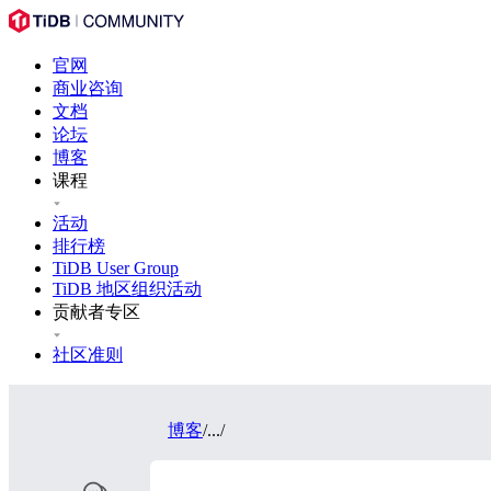
官网
商业咨询
文档
论坛
博客
课程
活动
排行榜
TiDB User Group
TiDB 地区组织活动
贡献者专区
社区准则
博客
/
...
/