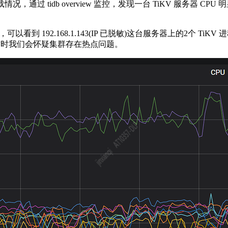
通过 tidb overview 监控，发现一台 TiKV 服务器 C
，可以看到 192.168.1.143(IP 已脱敏)这台服务器上的2个 Ti
这时我们会怀疑集群存在热点问题。