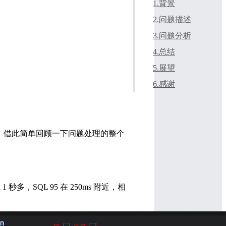
1.背景
2.问题描述
3.问题分析
4.总结
5.展望
6.感谢
一波三折，借此简单回顾一下问题处理的整个
 1 秒多，SQL 95 在 250ms 附近，相