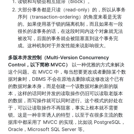
读锁和写锁会相互阻滞（block）。
大部分事务都是只读（read-only）的，所以从事务
序列（transaction-ordering）的角度来看是无害
的。如果使用基于锁的隔离机制，而且如果有一段
很长的读事务的话，在这段时间内这个对象就无法
被改写，后面的事务就会被阻塞直到这个事务完
成。这种机制对于并发性能来说影响很大。
多版本并发控制（Multi-Version Concurrency 
Control，以下简称 MVCC）
 以一种优雅的方式来解决
这个问题。在 MVCC 中，每当想要更改或者删除某个数
据对象时，DBMS 不会在原地去删除或这修改这个已有
的数据对象本身，而是创建一个该数据对象的新的版
本，这样的话同时并发的读取操作仍旧可以读取老版本
的数据，而写操作就可以同时进行。这个模式的好处在
于，可以让读取操作不再阻塞，事实上根本就不需要
锁。这是一种非常诱人的特型，以至于在很多主流的数
据库中都采用了 MVCC 的实现，比如说 PostgreSQL，
Oracle，Microsoft SQL Server 等。