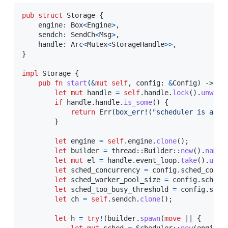
pub
struct
Storage
{
    engine
:
Box
<
Engine
>
,
    sendch
:
SendCh
<
Msg
>
,
    handle
:
Arc
<
Mutex
<
StorageHandle
>>
,
}
impl
Storage
{
pub
fn
start
(
&
mut
self
,
 config
:
&
Config
)
->
Re
let
mut
 handle 
=
self
.
handle
.
lock
(
)
.
unwrap
if
 handle
.
handle
.
is_some
(
)
{
return
Err
(
box_err!
(
"scheduler is alre
}
let
 engine 
=
self
.
engine
.
clone
(
)
;
let
 builder 
=
thread
::
Builder
::
new
(
)
.
name
(
let
mut
 el 
=
 handle
.
event_loop
.
take
(
)
.
unwr
let
 sched_concurrency 
=
 config
.
sched_concu
let
 sched_worker_pool_size 
=
 config
.
sched_
let
 sched_too_busy_threshold 
=
 config
.
sche
let
 ch 
=
self
.
sendch
.
clone
(
)
;
let
 h 
=
try
!
(
builder
.
spawn
(
move
|
|
{