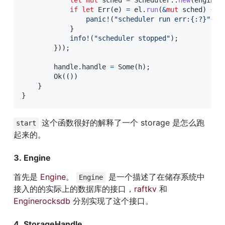
let
mut
 sched 
=
Scheduler
::
new
(
engine
,
if
let
Err
(
e
)
=
 el
.
run
(
&
mut
 sched
)
{
panic!
(
"scheduler run err:{:?}"
,
 e
}
info!
(
"scheduler stopped"
)
;
}
)
)
;
        handle
.
handle 
=
Some
(
h
)
;
Ok
(
(
)
)
}
}
 这个函数很好的解释了一个 storage 是怎么跑
start
起来的。
3. Engine
首先是 
Engine
。 
 是一个描述了在储存系统中
Engine
接入的的实际上的数据库的接口，
raftkv
 和 
Enginerocksdb
 分别实现了这个接口。
4. StorageHandle