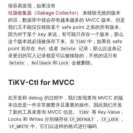
很容易发现，如果没有
垃圾收集器（Gabage Collector）
 来移除无效的版本
的话，数据库中就会存有越来越多的 MVCC 版本。但是
我们又不能仅仅移除某个 safe point 之前的所有版本。
因为对于某个 key 来说，有可能只存在一个版本，那么
这个版本就必须被保存下来。在
中，如果在 safe 
TiKV
point 前存在 
 或者 
 记录，那么比这条记
Put
Delete
录更旧的写入记录都是可以被移除的，不然的话只有
，
和
 会被删除。
Delete
Rollback
Lock
TiKV-Ctl for MVCC
在开发和 debug 的过程中，我们发现查询 MVCC 的版
本信息是一件非常频繁并且重要的操作。因此我们开发
了新的工具来查询 MVCC 信息。
 将 Key-Value，
TiKV
Locks 和 Writes 分别储存在
，
，
CF_DEFAULT
CF_LOCK
中。它们以这样的格式进行编码
CF_WRITE