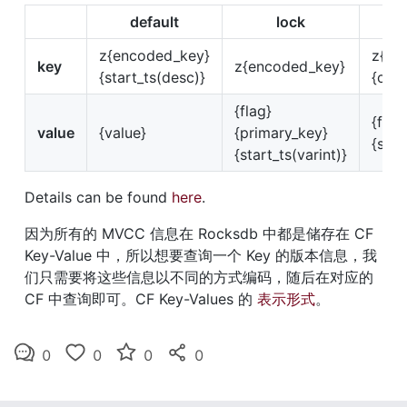
default
lock
z{encoded_key}
z{en
key
z{encoded_key}
{start_ts(desc)}
{com
{flag}
{flag
value
{value}
{primary_key}
{star
{start_ts(varint)}
Details can be found 
here
.
因为所有的 MVCC 信息在 Rocksdb 中都是储存在 CF 
Key-Value 中，所以想要查询一个 Key 的版本信息，我
们只需要将这些信息以不同的方式编码，随后在对应的 
CF 中查询即可。CF Key-Values 的 
表示形式
。
0
0
0
0