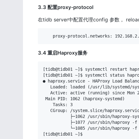
3.3 配置proxy-protocol
在tidb server中配置代理config 参数， relo
    proxy-protocol.networks: 192.168.2
3.4 重启Haproxy服务
[tidb@tidb01 
~
]$ systemctl restart hapr
[tidb@tidb01 
~
]$ systemctl status hapro
● haproxy.service - HAProxy Load Balanc
   Loaded: loaded (/usr/lib/systemd/sys
   Active: active (running) since Mon 2
 Main PID: 1062 (haproxy-systemd)

    Tasks: 3

   CGroup: /system.slice/haproxy.servic
           ├─1062 /usr/sbin/haproxy-sys
           ├─1077 /usr/sbin/haproxy -f 
           └─1085 /usr/sbin/haproxy -f 
[tidb@tidb01 ~]$ 