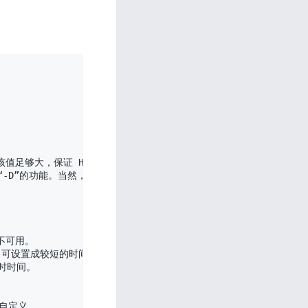


确保该值足够大，保证 HAProxy 不会成为瓶颈。

命令行参数“-D”的功能。当然，也可以在命令行中用“-db”参数将其禁用。

不可用。

网内，可设置成较短的时间。

超时时间。

行自定义。
