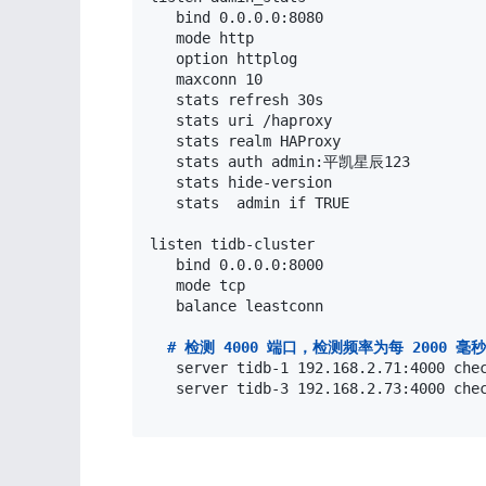
   bind 0.0.0.0:8080                
   mode http                     
   option httplog                
   maxconn 10                      
   stats refresh 30s              
   stats uri /haproxy               
   stats realm HAProxy            
   stats auth admin:平凯星辰123   
   stats hide-version             
   stats  admin if TRUE         
listen tidb-cluster                 
   bind 0.0.0.0:8000               
   mode tcp                        
   balance leastconn            
#
 检测 4000 端口，检测频率为每 2000
   server tidb-1 192.168.2.71:4000 chec
   server tidb-3 192.168.2.73:4000 chec