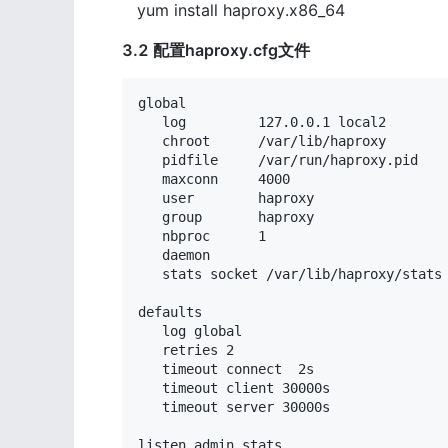
   yum install haproxy.x86_64
3.2 配置haproxy.cfg文件
global                              
   log         127.0.0.1 local2  
   chroot      /var/lib/haprox
   pidfile     /var/run/haproxy.pid 
   maxconn     4000              
   user        haproxy               
   group       haproxy           
   nbproc      1             
   daemon                    
   stats socket /var/lib/haproxy/st
defaults                            
   log global                    
   retries 2                 
   timeout connect  2s        
   timeout client 30000s       
   timeout server 30000s         
listen admin_stats              