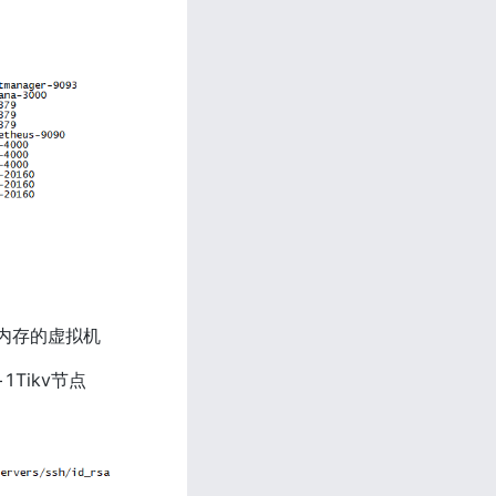
G内存的虚拟机
v节点        