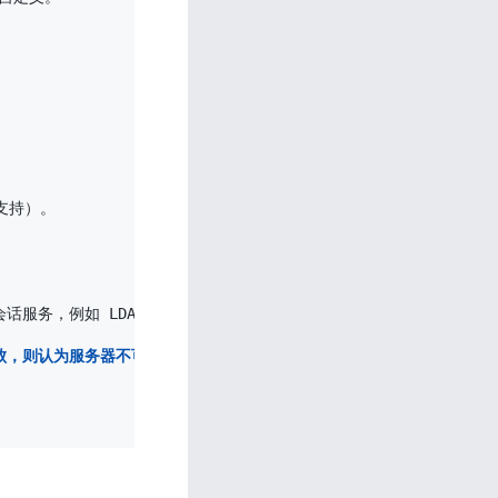
始支持）。

会话服务，例如 LDAP、SQL、TSE 等，而不是短会话协议，如 HT
失败，则认为服务器不可用。  