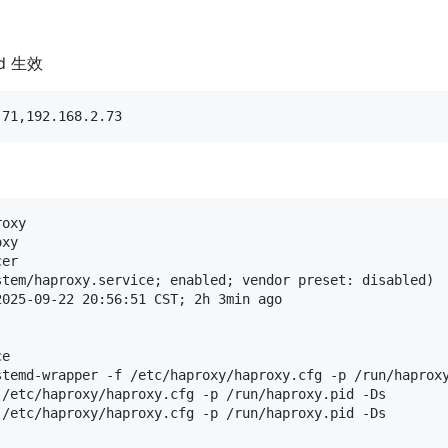
ad 生效
.71,192.168.2.73
oxy

xy

er

tem/haproxy.service; enabled; vendor preset: disabled)

025-09-22 20:56:51 CST; 2h 3min ago

e

temd-wrapper -f /etc/haproxy/haproxy.cfg -p /run/haproxy
/etc/haproxy/haproxy.cfg -p /run/haproxy.pid -Ds

/etc/haproxy/haproxy.cfg -p /run/haproxy.pid -Ds
