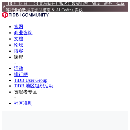
【8 月 15 日 TiDB 青岛站开启报名】数智山东：物流、政务、烟草
等行业的数据库选型指南 & AI Coding 实践
官网
商业咨询
文档
论坛
博客
课程
活动
排行榜
TiDB User Group
TiDB 地区组织活动
贡献者专区
社区准则