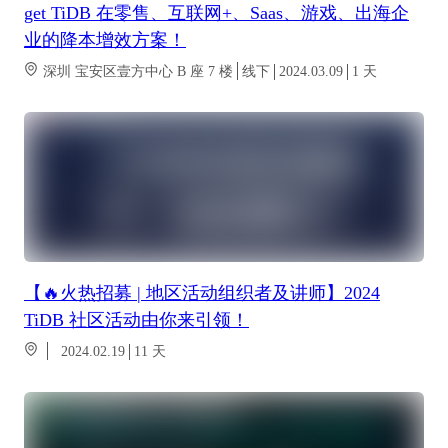
get TiDB 在零售、互联网+、Saas、游戏、出海企
业的降本增效方案！
深圳 宝安区壹方中心 B 座 7 楼
线下
2024.03.09
1
天
【🔥火热招募 | 地区活动组织者及讲师】2024
TiDB 社区活动由你来引领！
2024.02.19
11
天