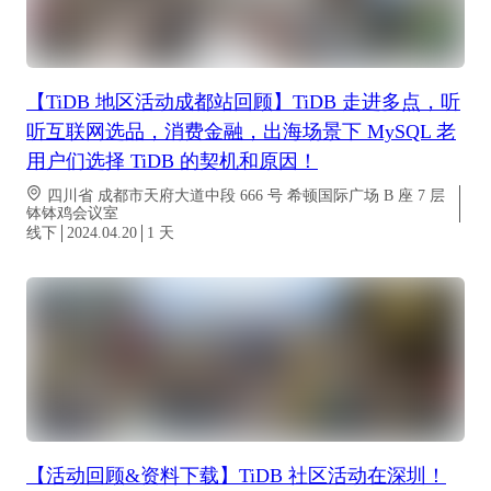
【TiDB 地区活动成都站回顾】TiDB 走进多点，听
听互联网选品，消费金融，出海场景下 MySQL 老
用户们选择 TiDB 的契机和原因！
四川省 成都市天府大道中段 666 号 希顿国际广场 B 座 7 层
钵钵鸡会议室
线下
2024.04.20
1
天
【活动回顾&资料下载】TiDB 社区活动在深圳！