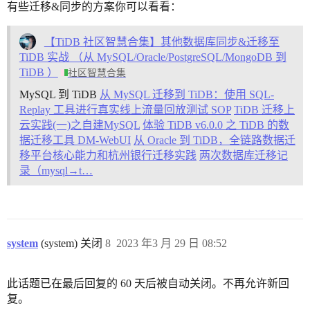
有些迁移&同步的方案你可以看看：
【TiDB 社区智慧合集】其他数据库同步&迁移至
TiDB 实战 （从 MySQL/Oracle/PostgreSQL/MongoDB 到
TiDB ）
社区智慧合集
MySQL 到 TiDB
从 MySQL 迁移到 TiDB：使用 SQL-
Replay 工具进行真实线上流量回放测试 SOP
TiDB 迁移上
云实践(一)之自建MySQL
体验 TiDB v6.0.0 之 TiDB 的数
据迁移工具 DM-WebUI
从 Oracle 到 TiDB，全链路数据迁
移平台核心能力和杭州银行迁移实践
两次数据库迁移记
录（mysql→t…
system
(system) 关闭
8
2023 年3 月 29 日 08:52
此话题已在最后回复的 60 天后被自动关闭。不再允许新回
复。