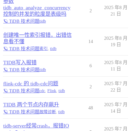
参数
tidb_auto_analyze_concurrency
2025 年8 月
2
控制的并发的粒度是表级吗
21 日
🪐 TiDB 技术问题
tidb
创建唯一性索引报错，出错信
2025 年8 月
息看不懂
14
19 日
🪐 TiDB 技术问题
索引
,
tidb
TIDB写入报错
2025 年8 月
6
11 日
🪐 TiDB 技术问题
tidb
flink-cdc 的 tidb-cdc问题
2025 年7 月
2
22 日
🪐 TiDB 技术问题
cdc
,
Flink
,
tidb
TIDB 两个节点内存飙升
2025 年7 月
48
14 日
🪐 TiDB 技术问题
故障诊断
,
tidb
tidb-server经常crash，报错IO
2025 年7 月