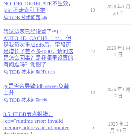
NO_DECORRELATE不生效，
2026 年1 月
join 不走索引下推
13
20 日
🪐 TiDB 技术问题
tidb
我这边表已经设置了/*T!
AUTO_ID_CACHE=1 */ ，但
是我每次重启tidb后，字段还
2026 年1 月
是增长了差不多4000，请问这
42
7 日
是怎么回事？是我哪里设置的
有问题吗？谢谢了
🪐 TiDB 技术问题
PD
,
tidb
gc是否会导致tidb server负载
2026 年1 月
上升
10
7 日
🪐 TiDB 技术问题
tidb
8.5.4TiDB节点报错：
[err="runtime error: invalid
2025 年12
memory address or nil pointer
5
月 30 日