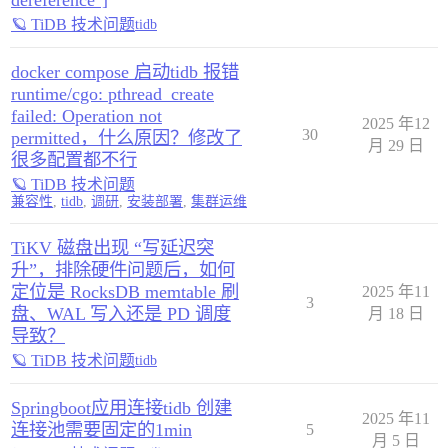
dereference"]
🪐 TiDB 技术问题
tidb
docker compose 启动tidb 报错
runtime/cgo: pthread_create
failed: Operation not
2025 年12
30
permitted，什么原因？修改了
月 29 日
很多配置都不行
🪐 TiDB 技术问题
兼容性
,
tidb
,
调研
,
安装部署
,
集群运维
TiKV 磁盘出现 “写延迟突
升”，排除硬件问题后，如何
定位是 RocksDB memtable 刷
2025 年11
3
盘、WAL 写入还是 PD 调度
月 18 日
导致？
🪐 TiDB 技术问题
tidb
Springboot应用连接tidb 创建
2025 年11
连接池需要固定的1min
5
月 5 日