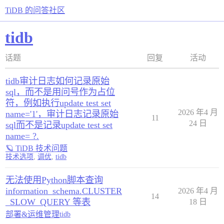
TiDB 的问答社区
tidb
话题
回复
活动
tidb审计日志如何记录原始
sql，而不是用问号作为占位
符，例如执行update test set
2026 年4 月
name='1'，审计日志记录原始
11
24 日
sql而不是记录update test set
name= ?.
🪐 TiDB 技术问题
技术选项
,
调优
,
tidb
无法使用Python脚本查询
information_schema.CLUSTER
2026 年4 月
14
_SLOW_QUERY 等表
18 日
部署&运维管理
tidb