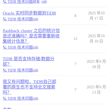
🪐 TiDB 技术问题
研发
,
tidb
Oracle 实时同步数据到TiDB
2025 年10
8
月 17 日
🪐 TiDB 技术问题
tidb
flashback cluster 之后的统计信
息还准确吗？是否需要重新收
2025 年10
12
集统计信息？
月 10 日
🪐 TiDB 技术问题
tidb
TiDB 是否支持存储/数据分
2025 年9 月
层？
7
18 日
🪐 TiDB 技术问题
tidb
我又有问题啦，TiDB自己部
署的原生也不支持全文搜索
2025 年9 月
7
吗？
13 日
🪐 TiDB 技术问题
tidb