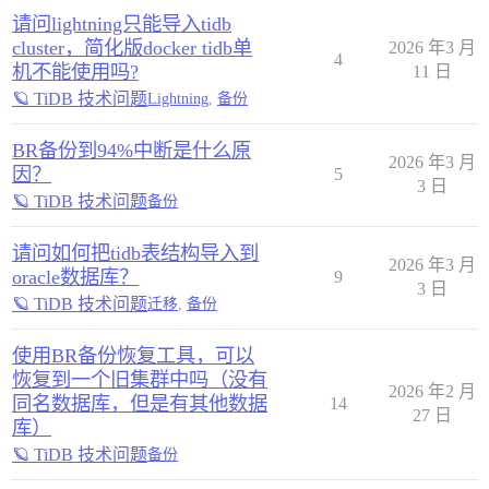
请问lightning只能导入tidb
cluster，简化版docker tidb单
2026 年3 月
4
机不能使用吗?
11 日
🪐 TiDB 技术问题
Lightning
,
备份
BR备份到94%中断是什么原
2026 年3 月
因？
5
3 日
🪐 TiDB 技术问题
备份
请问如何把tidb表结构导入到
2026 年3 月
oracle数据库？
9
3 日
🪐 TiDB 技术问题
迁移
,
备份
使用BR备份恢复工具，可以
恢复到一个旧集群中吗（没有
2026 年2 月
同名数据库，但是有其他数据
14
27 日
库）
🪐 TiDB 技术问题
备份