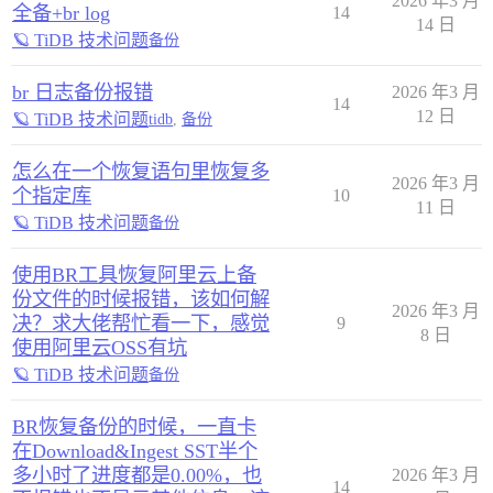
2026 年3 月
全备+br log
14
14 日
🪐 TiDB 技术问题
备份
br 日志备份报错
2026 年3 月
14
12 日
🪐 TiDB 技术问题
tidb
,
备份
怎么在一个恢复语句里恢复多
2026 年3 月
个指定库
10
11 日
🪐 TiDB 技术问题
备份
使用BR工具恢复阿里云上备
份文件的时候报错，该如何解
2026 年3 月
决？求大佬帮忙看一下，感觉
9
8 日
使用阿里云OSS有坑
🪐 TiDB 技术问题
备份
BR恢复备份的时候，一直卡
在Download&Ingest SST半个
多小时了进度都是0.00%，也
2026 年3 月
14