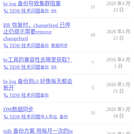
br log 备份导致集群阻塞
2026 年4 月
11
23 日
🪐 TiDB 技术问题
备份
,
BR
BR 恢复时，changefeed 已停
止仍提示需要remove
2026 年4 月
18
changefeed
23 日
🪐 TiDB 技术问题
备份
,
数据同步
br工具的兼容性去哪里获取？
2026 年4 月
7
1 日
🪐 TiDB 技术问题
备份
,
BR
br log 备份到s3 好像每天都会
2026 年3 月
断开
5
21 日
🪐 TiDB 技术问题
备份
DM数据同步
2026 年3 月
11
18 日
🪐 TiDB 技术问题
导入导出
,
备份
tidb 备份方案 用每月一次的br