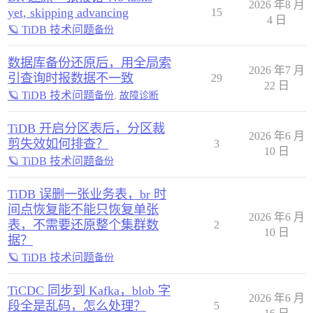
2026 年8 月
yet, skipping advancing
15
4 日
🪐 TiDB 技术问题
备份
数据库备份还原后，用全局索
2026 年7 月
引查询时报数据不一致
29
22 日
🪐 TiDB 技术问题
备份
,
故障诊断
TiDB 开启分区表后，分区裁
2026 年6 月
剪失效如何排查？
3
10 日
🪐 TiDB 技术问题
备份
TiDB 误删一张业务表，br 时
间点恢复能不能只恢复单张
2026 年6 月
表，不需要还原整个集群数
2
10 日
据？
🪐 TiDB 技术问题
备份
TiCDC 同步到 Kafka，blob 字
2026 年6 月
段全是乱码，怎么处理？
5