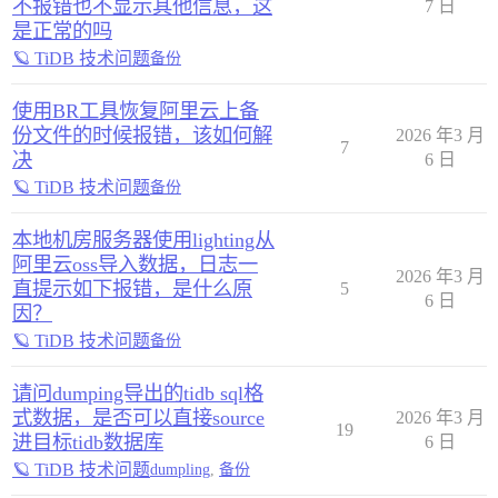
不报错也不显示其他信息，这
7 日
是正常的吗
🪐 TiDB 技术问题
备份
使用BR工具恢复阿里云上备
份文件的时候报错，该如何解
2026 年3 月
7
决
6 日
🪐 TiDB 技术问题
备份
本地机房服务器使用lighting从
阿里云oss导入数据，日志一
2026 年3 月
直提示如下报错，是什么原
5
6 日
因？
🪐 TiDB 技术问题
备份
请问dumping导出的tidb sql格
式数据，是否可以直接source
2026 年3 月
19
进目标tidb数据库
6 日
🪐 TiDB 技术问题
dumpling
,
备份