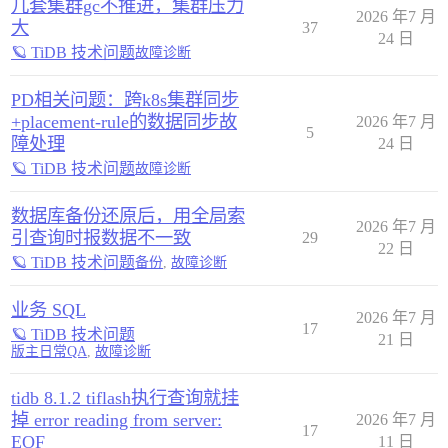
几套集群gc不推进，集群压力
2026 年7 月
大
37
24 日
🪐 TiDB 技术问题
故障诊断
PD相关问题：跨k8s集群同步
+placement-rule的数据同步故
2026 年7 月
5
障处理
24 日
🪐 TiDB 技术问题
故障诊断
数据库备份还原后，用全局索
2026 年7 月
引查询时报数据不一致
29
22 日
🪐 TiDB 技术问题
备份
,
故障诊断
业务 SQL
2026 年7 月
17
🪐 TiDB 技术问题
21 日
版主日常QA
,
故障诊断
tidb 8.1.2 tiflash执行查询就挂
掉 error reading from server:
2026 年7 月
17
EOF
11 日