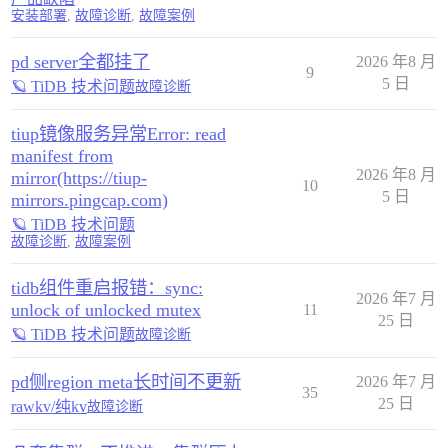
安装部署
,
故障诊断
,
故障案例
pd server全都挂了
2026 年8 月
9
5 日
🪐 TiDB 技术问题
故障诊断
tiup镜像服务异常Error: read
manifest from
2026 年8 月
mirror(https://tiup-
10
5 日
mirrors.pingcap.com)
🪐 TiDB 技术问题
故障诊断
,
故障案例
tidb组件重启报错：sync:
2026 年7 月
unlock of unlocked mutex
11
25 日
🪐 TiDB 技术问题
故障诊断
pd侧region meta长时间不更新
2026 年7 月
35
25 日
rawkv/纯kv
故障诊断