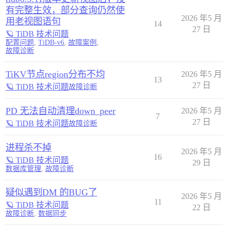
有完整生效，部分查询仍然使
2026 年5 月
用老视图语句
14
27 日
🪐 TiDB 技术问题
配置问题
,
TiDB-v6
,
故障案例
,
故障诊断
TiKV节点region分布不均
2026 年5 月
13
27 日
🪐 TiDB 技术问题
故障诊断
PD 无法自动清理down_peer
2026 年5 月
7
27 日
🪐 TiDB 技术问题
故障诊断
进程杀不掉
2026 年5 月
16
🪐 TiDB 技术问题
29 日
数据库管理
,
故障诊断
疑似遇到DM 的BUG了
2026 年5 月
11
🪐 TiDB 技术问题
22 日
故障诊断
,
数据同步