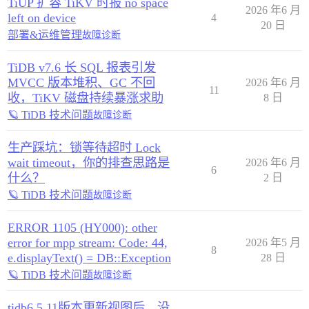
TiUP 扩容 TiKV 时报 no space
2026 年6 月
left on device
4
20 日
部署&运维管理
故障诊断
TiDB v7.6 长 SQL 报表引发
MVCC 版本堆积、GC 不回
2026 年6 月
11
收，TiKV 磁盘持续暴涨求助
8 日
🪐 TiDB 技术问题
故障诊断
生产踩坑：锁等待超时 Lock
wait timeout，你的排查思路是
2026 年6 月
6
什么？
2 日
🪐 TiDB 技术问题
故障诊断
ERROR 1105 (HY000): other
error for mpp stream: Code: 44,
2026 年5 月
8
e.displayText() = DB::Exception
28 日
🪐 TiDB 技术问题
故障诊断
tidb6.5.11版本更新视图后，没