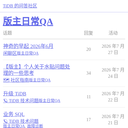
TiDB 的问答社区
版主日常QA
话题
回复
活动
神奇的早起 2026年6月
2026 年7 月
20
27 日
闲聊区
版主日常QA
【版主】个人关于水贴问题处
2026 年7 月
理的一些思考
34
24 日
🗺 社区指南
版主日常QA
升级 TiDB
2026 年7 月
11
22 日
🪐 TiDB 技术问题
版主日常QA
业务 SQL
2026 年7 月
17
🪐 TiDB 技术问题
21 日
版主日常QA
,
故障诊断