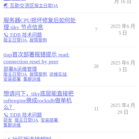
月 16 日
🌏 互助交流区
版主日常QA
服务器CPU损坏修复后如何处
2025 年6 月
理 tikv 节点信息
7
5 日
🪐 TiDB 技术问题
版主日常QA
,
故障案例
tiup首次部署报错提示 read:
connection reset by peer
2025 年6 月
28
部署&运维管理
3 日
版主日常QA
,
故障案例
,
运维实战
,
安装部署
,
集群运维
想请问下，tikv底层能直接把
raftengine换成rocksdb做单机
2025 年4 月
么？
11
29 日
🪐 TiDB 技术问题
研发
,
版主日常QA
,
安装部署
,
集群运维