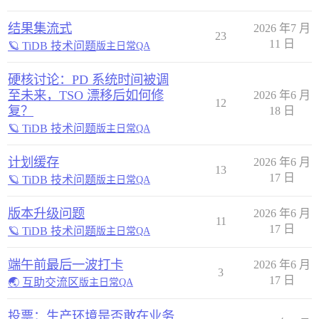
结果集流式
2026 年7 月
23
11 日
🪐 TiDB 技术问题
版主日常QA
硬核讨论：PD 系统时间被调
至未来，TSO 漂移后如何修
2026 年6 月
12
复？
18 日
🪐 TiDB 技术问题
版主日常QA
计划缓存
2026 年6 月
13
17 日
🪐 TiDB 技术问题
版主日常QA
版本升级问题
2026 年6 月
11
17 日
🪐 TiDB 技术问题
版主日常QA
端午前最后一波打卡
2026 年6 月
3
17 日
🌏 互助交流区
版主日常QA
投票：生产环境是否敢在业务