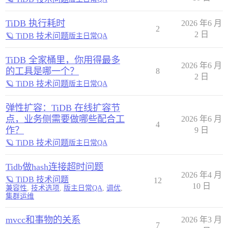
TiDB 执行耗时
2026 年6 月
2
2 日
🪐 TiDB 技术问题
版主日常QA
TiDB 全家桶里，你用得最多
2026 年6 月
的工具是哪一个？
8
2 日
🪐 TiDB 技术问题
版主日常QA
弹性扩容：TiDB 在线扩容节
点，业务侧需要做哪些配合工
2026 年6 月
4
作？
9 日
🪐 TiDB 技术问题
版主日常QA
Tidb做hash连接超时问题
2026 年4 月
🪐 TiDB 技术问题
12
10 日
兼容性
,
技术选项
,
版主日常QA
,
调优
,
集群运维
mvcc和事物的关系
2026 年3 月
7