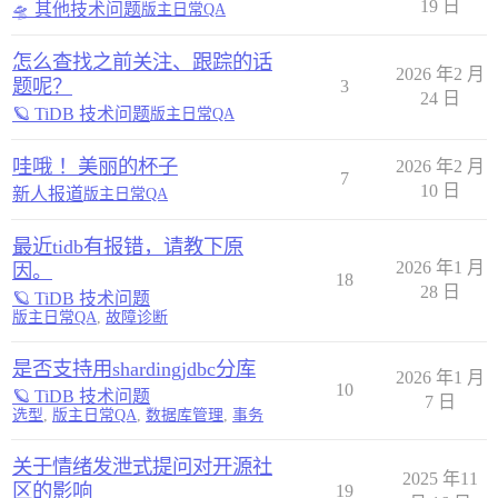
19 日
🛸 其他技术问题
版主日常QA
怎么查找之前关注、跟踪的话
2026 年2 月
题呢？
3
24 日
🪐 TiDB 技术问题
版主日常QA
哇哦 ！美丽的杯子
2026 年2 月
7
10 日
新人报道
版主日常QA
最近tidb有报错，请教下原
2026 年1 月
因。
18
28 日
🪐 TiDB 技术问题
版主日常QA
,
故障诊断
是否支持用shardingjdbc分库
2026 年1 月
10
🪐 TiDB 技术问题
7 日
选型
,
版主日常QA
,
数据库管理
,
事务
关于情绪发泄式提问对开源社
2025 年11
区的影响
19