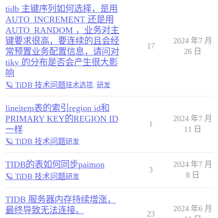
tidb 主键序列如何选择，是用
AUTO_INCREMENT 还是用
AUTO_RANDOM ，业务对主
键要求很高，要连续的且会经
2024 年7 月
17
常预置业务配置信息，请问对
26 日
tikv 的分布是否会产生很大影
响
🪐 TiDB 技术问题
技术选项
,
研发
lineitem表的索引region id和
PRIMARY KEY的REGION ID
2024 年7 月
1
一样
11 日
🪐 TiDB 技术问题
研发
TIDB的表如何同步paimon
2024 年7 月
3
8 日
🪐 TiDB 技术问题
研发
TIDB 服务器内存持续增涨，
2024 年6 月
最终导致无法连接。
23