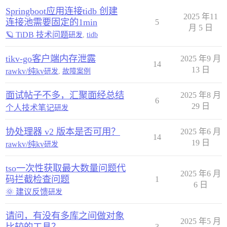
Springboot应用连接tidb 创建
2025 年11
连接池需要固定的1min
5
月 5 日
🪐 TiDB 技术问题
研发
,
tidb
tikv-go客户端内存泄露
2025 年9 月
14
13 日
rawkv/纯kv
研发
,
故障案例
面试帖子不多，汇聚面经总结
2025 年8 月
6
29 日
个人技术笔记
研发
协处理器 v2 版本是否可用？
2025 年6 月
14
19 日
rawkv/纯kv
研发
tso一次性获取最大数量问题代
2025 年6 月
码拦截检查问题
1
6 日
🌞 建议反馈
研发
请问，有没有多库之间做对象
2025 年5 月
3