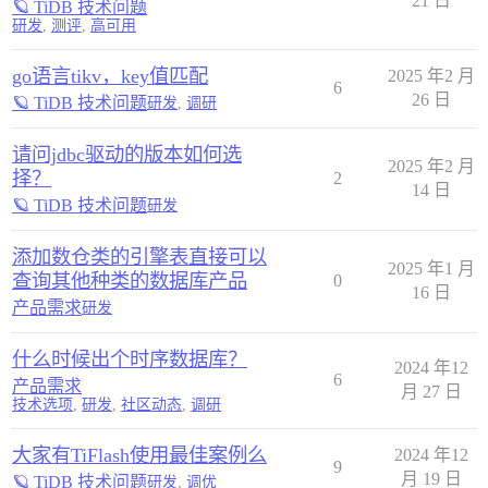
21 日
🪐 TiDB 技术问题
研发
,
测评
,
高可用
go语言tikv，key值匹配
2025 年2 月
6
26 日
🪐 TiDB 技术问题
研发
,
调研
请问jdbc驱动的版本如何选
2025 年2 月
择？
2
14 日
🪐 TiDB 技术问题
研发
添加数仓类的引擎表直接可以
2025 年1 月
查询其他种类的数据库产品
0
16 日
产品需求
研发
什么时候出个时序数据库？
2024 年12
6
产品需求
月 27 日
技术选项
,
研发
,
社区动态
,
调研
大家有TiFlash使用最佳案例么
2024 年12
9
月 19 日
🪐 TiDB 技术问题
研发
,
调优