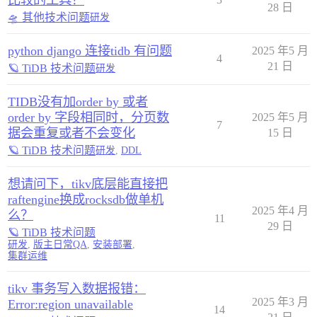
比较的工具？
28 日
🛸 其他技术问题
研发
python django 连接tidb 有问题
2025 年5 月
4
21 日
🪐 TiDB 技术问题
研发
TIDB没有加order by 或者
order by 字段相同时，分页数
2025 年5 月
7
据会重复或者不会变化
15 日
🪐 TiDB 技术问题
研发
,
DDL
想请问下，tikv底层能直接把
raftengine换成rocksdb做单机
2025 年4 月
么？
11
29 日
🪐 TiDB 技术问题
研发
,
版主日常QA
,
安装部署
,
集群运维
tikv 事务写入数据报错：
2025 年3 月
Error:region unavailable
14