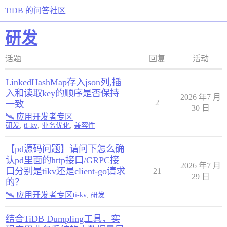
TiDB 的问答社区
研发
话题
回复
活动
LinkedHashMap存入json列,插
入和读取key的顺序是否保持
2026 年7 月
2
一致
30 日
🛰️ 应用开发者专区
研发
,
ti-kv
,
业务优化
,
兼容性
【pd源码问题】请问下怎么确
认pd里面的http接口/GRPC接
2026 年7 月
口分别是tikv还是client-go请求
21
29 日
的？
🛰️ 应用开发者专区
ti-kv
,
研发
结合TiDB Dumpling工具，实