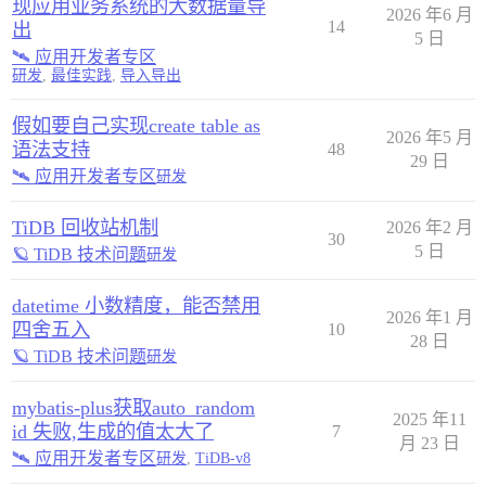
现应用业务系统的大数据量导
2026 年6 月
14
出
5 日
🛰️ 应用开发者专区
研发
,
最佳实践
,
导入导出
假如要自己实现create table as
2026 年5 月
语法支持
48
29 日
🛰️ 应用开发者专区
研发
TiDB 回收站机制
2026 年2 月
30
5 日
🪐 TiDB 技术问题
研发
datetime 小数精度，能否禁用
2026 年1 月
四舍五入
10
28 日
🪐 TiDB 技术问题
研发
mybatis-plus获取auto_random
2025 年11
id 失败,生成的值太大了
7
月 23 日
🛰️ 应用开发者专区
研发
,
TiDB-v8