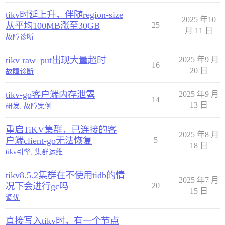
tikv时延上升，伴随region-size
2025 年10
从平均100MB涨至30GB
25
月 11 日
故障诊断
tikv raw_put出现大量超时
2025 年9 月
16
20 日
故障诊断
tikv-go客户端内存泄露
2025 年9 月
14
13 日
研发
,
故障案例
重启TiKV集群，已连接的客
2025 年8 月
户端client-go无法恢复
5
18 日
tikv引擎
,
集群运维
tikv8.5.2集群在不使用tidb的情
2025 年7 月
况下会进行gc吗
20
15 日
调优
直接写入tikv时，有一个节点