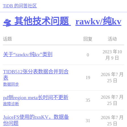
TiDB 的问答社区
🛸 其他技术问题
rawkv/纯kv
话题
回复
活动
2023 年10
关于“rawkv/纯kv”类别
0
月 9 日
TIDB512张分表数据合并到合
2026 年7 月
表
19
25 日
数据同步
pd侧region meta长时间不更新
2026 年7 月
35
25 日
故障诊断
JuiceFS使用的txnKV，数据备
2026 年7 月
31
份问题
25 日