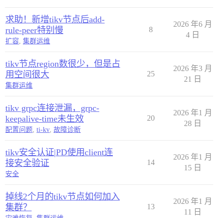
求助！新增tikv节点后add-
2026 年6 月
rule-peer特别慢
8
4 日
扩容
,
集群运维
tikv节点region数很少，但是占
2026 年3 月
用空间很大
25
21 日
集群运维
tikv grpc连接泄漏，grpc-
2026 年1 月
keepalive-time未生效
20
28 日
配置问题
,
ti-kv
,
故障诊断
tikv安全认证|PD使用client连
2026 年1 月
接安全验证
14
15 日
安全
掉线2个月的tikv节点如何加入
2026 年1 月
集群？
13
11 日