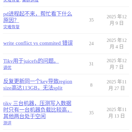
灾难恢复
,
集群运维
pd进程起不来，帮忙看下什么
2025 年12
原因？
35
月 9 日
灾难恢复
2025 年12
write conflict vs commited 错误
24
月 4 日
Tikv用于juicefs的问题。
2025 年12
31
月 7 日
调优
反复更新同一个key导致region
2025 年11
8
size高达113GB，无法split
月 27 日
tikv 三台机器，压测写入数据
时只有一台机器负载比较高，
2025 年11
35
其他两台处于空闲
月 13 日
测评