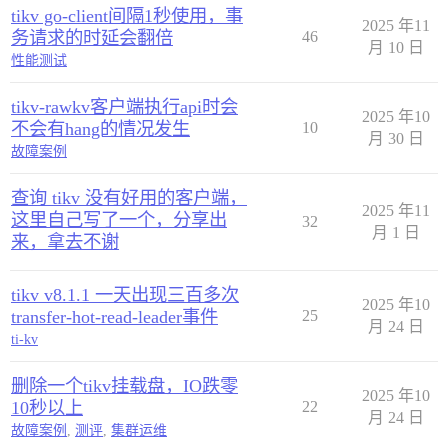
tikv go-client间隔1秒使用，事
2025 年11
务请求的时延会翻倍
46
月 10 日
性能测试
tikv-rawkv客户端执行api时会
2025 年10
不会有hang的情况发生
10
月 30 日
故障案例
查询 tikv 没有好用的客户端，
2025 年11
这里自己写了一个，分享出
32
月 1 日
来，拿去不谢
tikv v8.1.1 一天出现三百多次
2025 年10
transfer-hot-read-leader事件
25
月 24 日
ti-kv
删除一个tikv挂载盘，IO跌零
2025 年10
10秒以上
22
月 24 日
故障案例
,
测评
,
集群运维