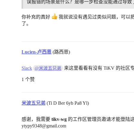
误报错的场景是什么？是哪一步检查没能通过导致
你补充的真好
我就说没有遇见过类似问题，可以把这个标
了。
Lucien-卢西恩
(路西恩)
Slack
来这里看看有没有 TiKV 的社
@米波五兄弟
1 个赞
米波五兄弟
(Ti D Ber 6yb Pa8 Yl)
感谢，我需要
tikv-wg
的工作区管理员邀请才能登陆这个
ytypy9348@gmail.com