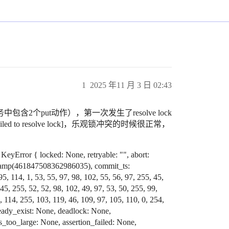
1
2025 年11 月 3 日 02:43
个put动作），第一次发生了resolve lock
error: Failed to resolve lock]，乐观锁冲突的时候很正常，
KeyError { locked: None, retryable: "", abort:
Stamp(461847508362986035), commit_ts:
 114, 1, 53, 55, 97, 98, 102, 55, 56, 97, 255, 45,
 45, 255, 52, 52, 98, 102, 49, 97, 53, 50, 255, 99,
6, 114, 255, 103, 119, 46, 109, 97, 105, 110, 0, 254,
already_exist: None, deadlock: None,
too_large: None, assertion_failed: None,