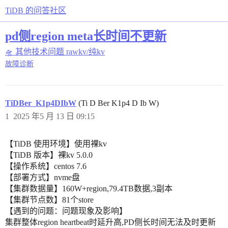
TiDB 的问答社区
pd侧region meta长时间不更新
🛸 其他技术问题
rawkv/纯kv
故障诊断
TiDBer_K1p4DIbW
(Ti D Ber K1p4 D Ib W)
1
2025 年5 月 13 日 09:15
【TiDB 使用环境】使用裸kv
【TiDB 版本】裸kv 5.0.0
【操作系统】centos 7.6
【部署方式】nvme盘
【集群数据量】160W+region,79.4TB数据,3副本
【集群节点数】81个store
【遇到的问题：问题现象及影响】
集群整体region heartbeat时延升高,PD侧长时间无法及时更新