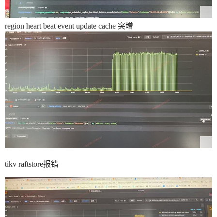
region heart beat event update cache 突增
tikv raftstore报错