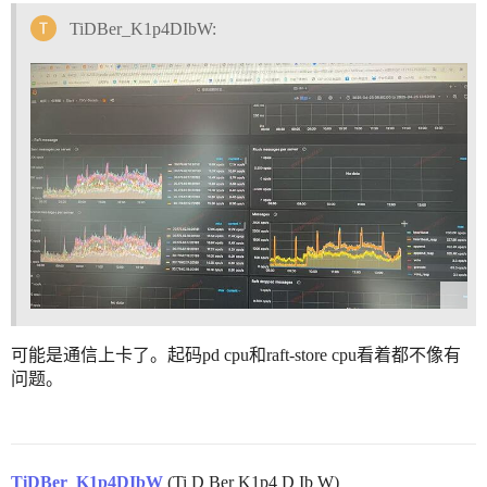
TiDBer_K1p4DIbW:
可能是通信上卡了。起码pd cpu和raft-store cpu看着都不像有
问题。
TiDBer_K1p4DIbW
(Ti D Ber K1p4 D Ib W)