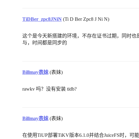
TiDBer_zpc8JNiN
(Ti D Ber Zpc8 J Ni N)
这个是今天新搭建的环境，不存在证书过期，同时也是tiup 
与，时间都是同步的
Billmay表妹
(表妹)
rawkv 吗？没有安装 tidb?
Billmay表妹
(表妹)
在使用TiUP部署TiKV版本6.1.0并结合JuiceF