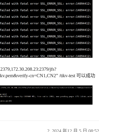
:2379,172.30.208.23:2379/jfs?
/cert/tikv.pem&verify-cn=CN1,CN2” /tikv-test 可以成功
2
2024 年12 月 5 日 08:52