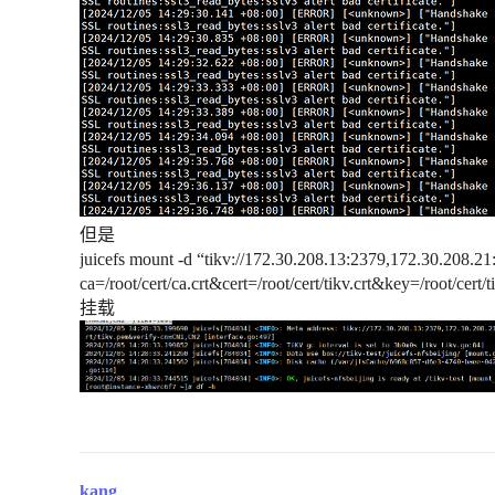
但是
juicefs mount -d “tikv://172.30.208.13:2379,172.30.208.21
ca=/root/cert/ca.crt&cert=/root/cert/tikv.crt&key=/root
挂载
kang