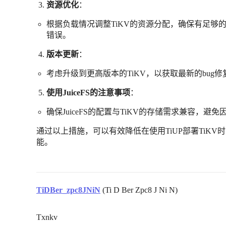
资源优化
：
根据负载情况调整TiKV的资源分配，确保有足够的CPU
错误。
版本更新
：
考虑升级到更高版本的TiKV，以获取最新的bu
使用JuiceFS的注意事项
：
确保JuiceFS的配置与TiKV的存储需求兼容，
通过以上措施，可以有效降低在使用TiUP部署TiK
能。
TiDBer_zpc8JNiN
(Ti D Ber Zpc8 J Ni N)
Txnkv