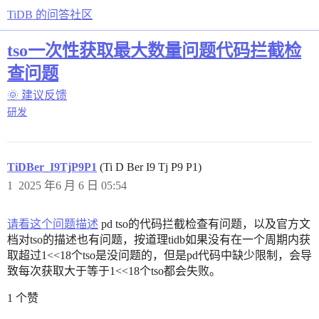
TiDB 的问答社区
tso一次性获取最大数量问题代码拦截检
查问题
🌞 建议反馈
研发
TiDBer_I9TjP9P1
(Ti D Ber I9 Tj P9 P1)
1
2025 年6 月 6 日 05:54
请看这个问题描述
pd tso的代码拦截检查有问题，以及官方文
档对tso的描述也有问题，按道理tidb如果没有在一个周期内获
取超过1<<18个tso是没问题的，但是pd代码中缺少限制，会导
致每次获取大于等于1<<18个tso都会失败。
1 个赞