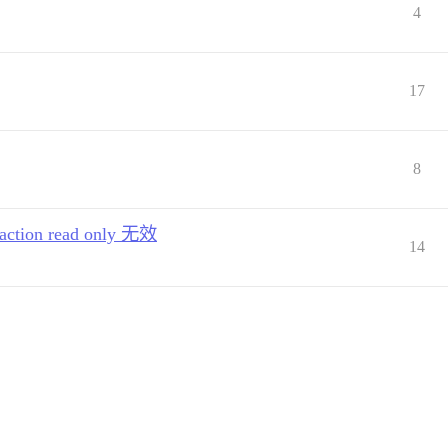
4
17
8
on read only 无效
14