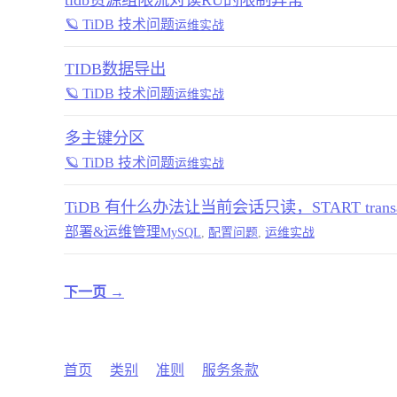
tidb资源组限流对读RU的限制异常
🪐 TiDB 技术问题
运维实战
TIDB数据导出
🪐 TiDB 技术问题
运维实战
多主键分区
🪐 TiDB 技术问题
运维实战
TiDB 有什么办法让当前会话只读，START transacti
部署&运维管理
MySQL
,
配置问题
,
运维实战
下一页 →
首页
类别
准则
服务条款