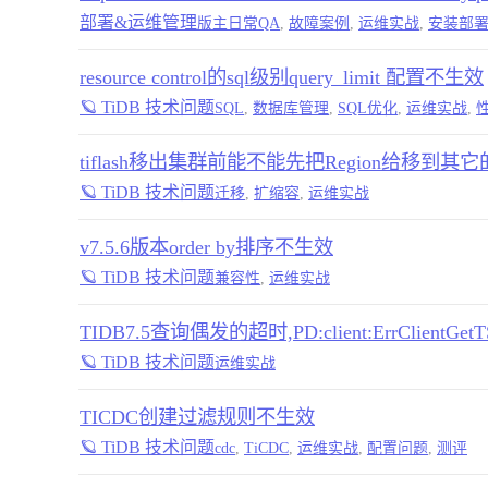
部署&运维管理
版主日常QA
,
故障案例
,
运维实战
,
安装部
resource control的sql级别query_limit 配置不生效
🪐 TiDB 技术问题
SQL
,
数据库管理
,
SQL优化
,
运维实战
,
tiflash移出集群前能不能先把Region给移到其它的t
🪐 TiDB 技术问题
迁移
,
扩缩容
,
运维实战
v7.5.6版本order by排序不生效
🪐 TiDB 技术问题
兼容性
,
运维实战
TIDB7.5查询偶发的超时,PD:client:ErrClientGetTSO
🪐 TiDB 技术问题
运维实战
TICDC创建过滤规则不生效
🪐 TiDB 技术问题
cdc
,
TiCDC
,
运维实战
,
配置问题
,
测评