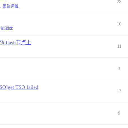
28
署
,
集群运维
10
性能调优
iflash节点上
11
3
]get TSO failed
13
9