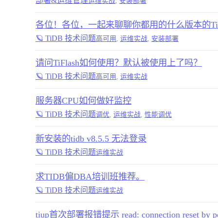
部署&运维管理
运维实战
,
安装部署
各位！各位，一起来聊聊你都用的什么版本的Ti
🪐 TiDB 技术问题
高可用
,
运维实战
,
安装部署
请问TiFlash如何使用？默认被使用上了吗？
🪐 TiDB 技术问题
高可用
,
运维实战
服务器CPU如何做好监控
🪐 TiDB 技术问题
调优
,
运维实战
,
性能调优
新安装的tidb v8.5.5 无法登录
🪐 TiDB 技术问题
运维实战
求TIDB偏DBA培训班推荐。
🪐 TiDB 技术问题
运维实战
tiup首次部署报错提示 read: connection reset by p