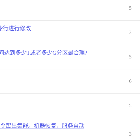
5
通过命令行进行修改
3
空间达到多少T或者多少G分区最合理?
5
6
5
force命令踢出集群。机器恢复，服务自动
3