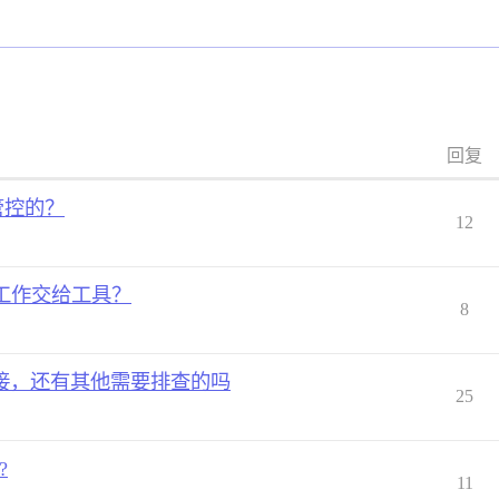
回复
管控的？
12
工作交给工具？
8
接，还有其他需要排查的吗
25
?
11